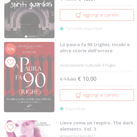
Aggiungi al carrello
7 prodotti disponibili
La paura fa 90 (righe). Incubi e
33%
altre storie dell'orrore
Associazione Culturale Il Foglio
€ 10,00
€ 15,00
Aggiungi al carrello
Disponibile
Lieve come un respiro. The dark
elements. Vol. 3
Armentrout Jennifer L.