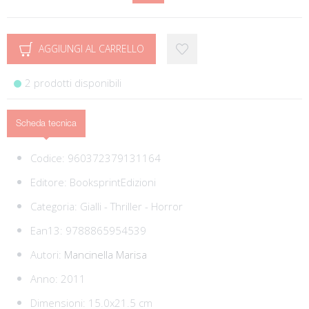
AGGIUNGI AL CARRELLO
2 prodotti disponibili
Scheda tecnica
Codice:
960372379131164
Editore:
BooksprintEdizioni
Categoria:
Gialli - Thriller - Horror
Ean13:
9788865954539
Autori:
Mancinella Marisa
Anno: 2011
Dimensioni: 15.0x21.5 cm