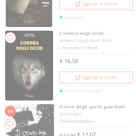
Aggiungi al carrello
Disponibile
L'ombra negli occhi
Montanari Giorgia; Biondi Marina
L'Arcobaleno Editore
€ 16,50
Aggiungi al carrello
2 prodotti disponibili
Il covo degli spiriti guardiani
6%
Storm Evelyn
David and Matthaus
€ 12,07
€ 12,90