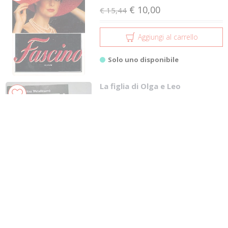
€ 10,00
€ 15,44
Aggiungi al carrello
Solo uno disponibile
La figlia di Olga e Leo
Weislitzová Vera
CRT
€ 12,91
Aggiungi al carrello
Solo uno disponibile
Caffeina
10%
Di Donato Vera