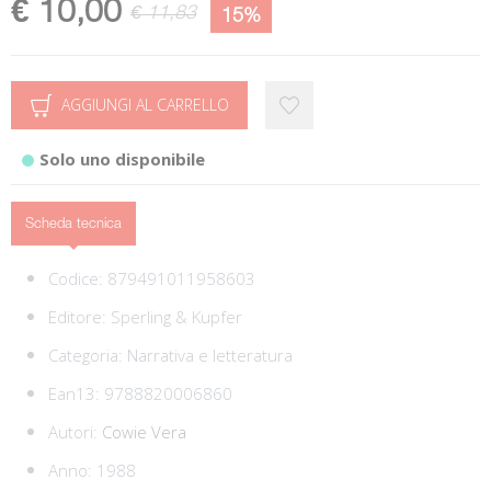
€ 10,00
€ 11,83
15%
AGGIUNGI AL CARRELLO
Solo uno disponibile
Scheda tecnica
Codice:
879491011958603
Editore:
Sperling & Kupfer
Categoria:
Narrativa e letteratura
Ean13:
9788820006860
Autori:
Cowie Vera
Anno: 1988