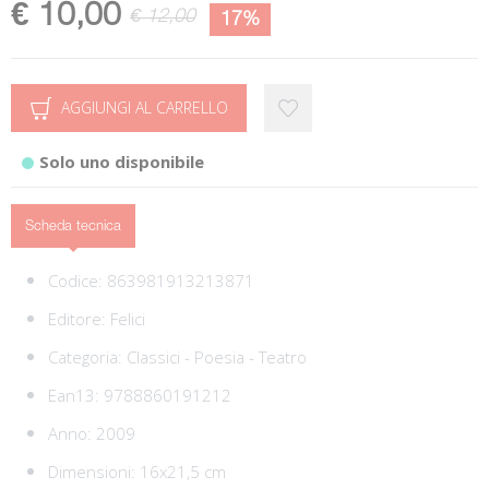
€ 10,00
€ 12,00
17%
AGGIUNGI AL CARRELLO
Solo uno disponibile
Scheda tecnica
Codice:
863981913213871
Editore:
Felici
Categoria:
Classici - Poesia - Teatro
Ean13:
9788860191212
Anno: 2009
Dimensioni: 16x21,5 cm