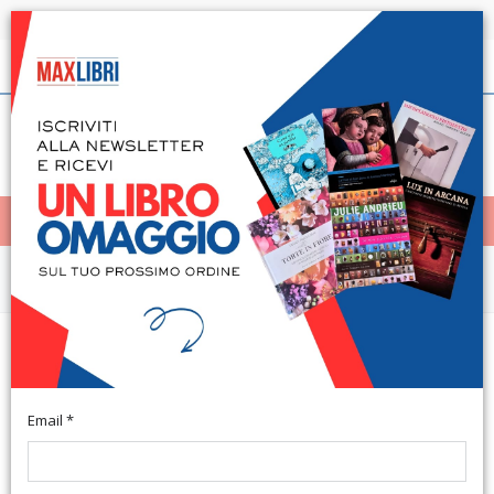
Spedizione in 24h per tutti i libri disponibili
Italiano
(0)
(
0
)
< Home
MENÙ
Narrativa e letteratura
Concorso nazionale di poesia e
prosa Fazio Degli Uberti
Email *
Pisa, 2009; br., ill., cm 16x21,5.