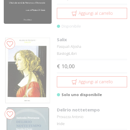
Aggiungi al carrello
Disponibile
Salix
Pasquali Aljosha
BastogiLibri
€ 10,00
Aggiungi al carrello
Solo uno disponibile
Delirio nottetempo
Provazza Antonio
Iride