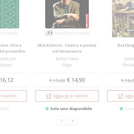
e gratuita
Spedizione gratuita
ore. Vita e
Mid Atlantic. Teatro e poesia
Battling
del proverbio
nel Novecento
angloamericano
villa Julia
Buffoni Franco
Vialat
Edizioni
Effigie
Prehis
16,12
€ 14,90
€ 15,00
€ 16,
l carrello
Aggiungi al carrello
Aggiu
nibile
Solo uno disponibile
2 pro