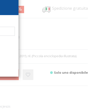
Spedizione gratuita
0,00
25%
1604
Jorge Eielson
Graphic Novel
9
 L. Firenze, 2015; ril. (Piccola enciclopedia illustrata).
Solo uno disponibile
CARRELLO
s Jesús