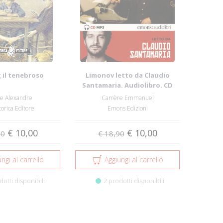
 il tenebroso
Limonov letto da Claudio
Santamaria. Audiolibro. CD
Audio formato...
te Alexandre
Carrère Emmanuel
torica Editore
Emons Edizioni
€ 10,00
€ 10,00
00
€ 18,90
ngi al carrello
Aggiungi al carrello
dotti disponibili
2 prodotti disponibili