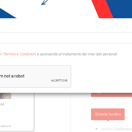
€ 22,45
€ 3
Codice:
86249299660
Editore:
Centro Studi 
Categoria:
Fumetti e 
Ean13:
978889051895
o i
Termini e Condizioni
e acconsendo al trattamento dei miei dati personali
Traduzione di Canfield M.
AGGIUNGI AL 
Scheda tecnica
Autori:
Covarrubia