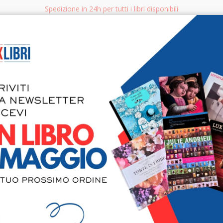
Spedizione in 24h per tutti i libri disponibili
bri.it
Rice
CERCA
AGGISTICA
LIBRI PER BAMBINI E RAGAZZI
MANUALI - GUIDE - CORSI
S
L'uomo dal
shakespea