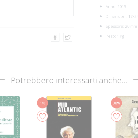
Anno: 2015
Dimensioni: 17x2
Spessore: 20 mm
Peso: 1 Kg
Potrebbero interessarti anche...
1%
38%