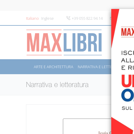
Italiano
Inglese
+39 055 822.94.14
info@maxli
ARTE E ARCHITETTURA
NARRATIVA E LETTERATURA
S
Narrativa e letteratura