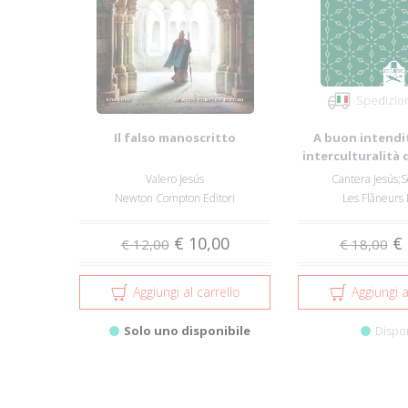
Spedizion
Il falso manoscritto
A buon intendit
interculturalità 
Valero Jesús
Cantera Jesús;Se
Newton Compton Editori
Les Flâneurs 
€ 10,00
€ 
€ 12,00
€ 18,00
Aggiungi al carrello
Aggiungi a
Solo uno disponibile
Dispo