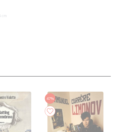
4 cm
47%