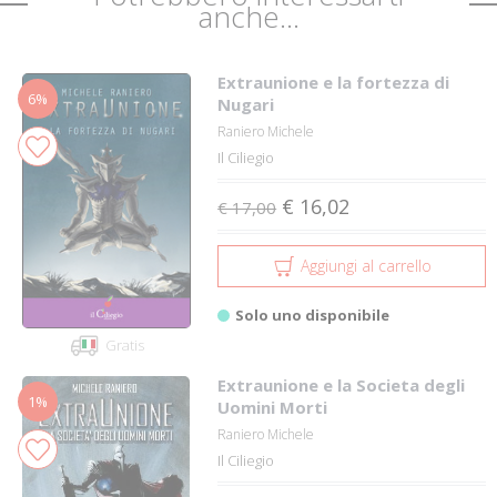
anche...
Extraunione e la fortezza di
6%
Nugari
Raniero Michele
Il Ciliegio
€ 16,02
€ 17,00
Aggiungi al carrello
Solo uno disponibile
Gratis
Extraunione e la Societa degli
1%
Uomini Morti
Raniero Michele
Il Ciliegio