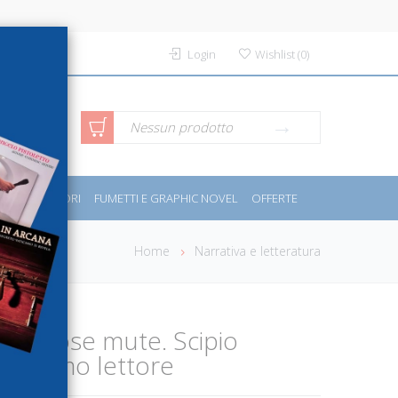
Login
Wishlist
(
0
)
rca avanzata
Nessun prodotto
PORT E MOTORI
FUMETTI E GRAPHIC NOVEL
OFFERTE
Home
Narrativa e letteratura
elle cose mute. Scipio
talissimo lettore