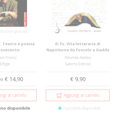
izione gratuita
. Teatro e poesia
Ei fu. Vita letteraria di
Novecento
Napoleone da Foscolo a Gadda
oamericano
oni Franco
Palumbo Matteo
Effigie
Salerno Editrice
€ 14,90
€ 9,90
00
ngi al carrello
Aggiungi al carrello
uno disponibile
2 prodotti disponibili