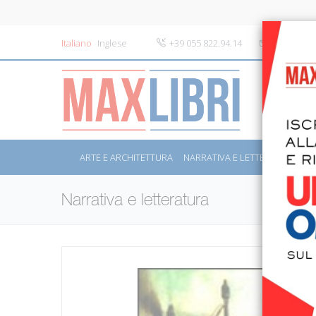
Italiano
Inglese
+39 055 822.94.14
info@maxli
ARTE E ARCHITETTURA
NARRATIVA E LETTERATURA
S
Narrativa e letteratura