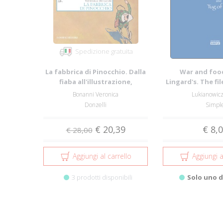
Spedizione gratuita
La fabbrica di Pinocchio. Dalla
War and food
fiaba all'illustrazione,
Lingard's. The fil
l'immagi...
Berg and 
Bonanni Veronica
Lukianowic
Donzelli
Simpl
€ 20,39
€ 8,
€ 28,00
Aggiungi al carrello
Aggiungi a
3 prodotti disponibili
Solo uno d