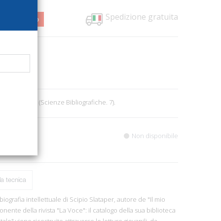
Spedizione gratuita
0,00
3%
3139
ni
1
0, cm 16,5x24. (Scienze Bibliografiche. 7).
Non disponibile
a tecnica
ografia intellettuale di Scipio Slataper, autore de "Il mio
nente della rivista "La Voce": il catalogo della sua biblioteca
ale" viene ricostruito attraverso le letture giovanili, da