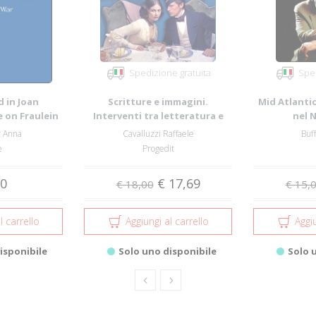
Spedizione gratuita
Sped
 in Joan
Scritture e immagini.
Mid Atlantic
e on Fraulein
Interventi tra letteratura e
nel 
Tug...
cinema
angl
z Anna
Cavalluzzi Raffaele
Buff
e
Progedit
00
€ 17,69
€ 18,00
€ 15,
l carrello
Aggiungi al carrello
Aggiu
isponibile
Solo uno disponibile
Solo 