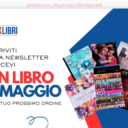
Spedizione in 24h per tutti i libri disponibili
bri.it
Rice
CERCA
AGGISTICA
LIBRI PER BAMBINI E RAGAZZI
MANUALI - GUIDE - CORSI
S
La lingua d
Slataper vi