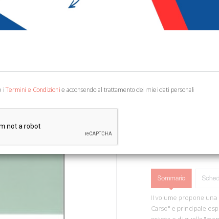
€ 19,49
€ 2
Codice:
86011179417
Editore:
Forum Edizio
Ean13:
978888420485
o i
Termini e Condizioni
e acconsendo al trattamento dei miei dati personali
Udine, 2008; br., pp. 20
Sommario
Sched
II volume propone una bi
Carso" e principale espo
privata e di quella "ment