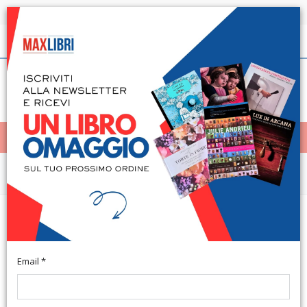
Spedizione in 24h per tutti i libri disponibili
Italiano
(0)
(
0
)
< Home
MENÙ
Narrativa e letteratura
Manuale di autoconservazione
per bestiacce notturne
Email *
Illustrazioni di Nori G. Monselice, 2009; ril., pp. 32, ill., cm
20x26,5. (Le Piume).