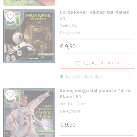
Forza Rover, aiutaci tu! Planet
51
Santos Ray
De Agostini
€ 9,90
Aggiungi al carrello
4 prodotti disponibili
Salve, vengo dal pianeta Terra.
Planet 51
Auerbach Annie
De Agostini
€ 9,90