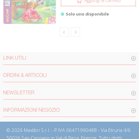
Aggiungi al carrello
Solo uno disponibile
LINK UTILI
ORDINI & ARTICOLI
NEWSLETTER
INFORMAZIONI NEGOZIO
© 2026 Maxlibri S.r.l. - P.IVA 06471990488 - Via Etruria 4/6
50026 San Casciano in Val di Pesa, Firenze. Tutti i diritti