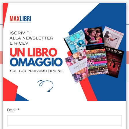
Spedizione in 24h per tutti i libri disponibili
Italiano
(0)
(
0
)
< Home
MENÙ
Narrativa e letteratura
La Principessa Pinky e la Lanterna
dei Colori
Email *
Illustrazioni di Fumagalli A. Lurago d'Erba, 2016; br., pp. 36, ill.
col., cm 22x22. (Dai 3 ai 6 Anni).