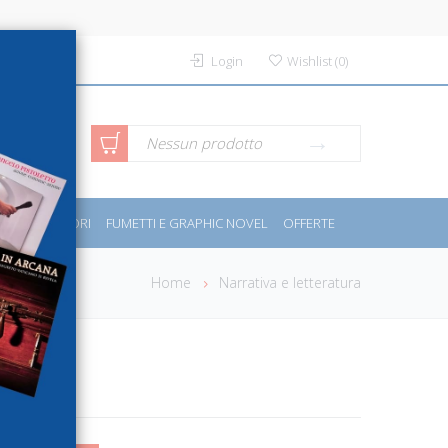
Login
Wishlist
(
0
)
rca avanzata
Nessun prodotto
PORT E MOTORI
FUMETTI E GRAPHIC NOVEL
OFFERTE
Home
Narrativa e letteratura