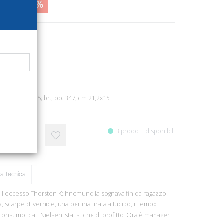
8,50
46%
1886
ri
e letteratura
2
F. Roma, 2015; br., pp. 347, cm 21,2x15.
3 prodotti disponibili
CARRELLO
a tecnica
all'eccesso Thorsten Ktihnemund la sognava fin da ragazzo.
a, scarpe di vernice, una berlina tirata a lucido, il tempo
consumo, dati Nielsen, statistiche di profitto. Ora è manager