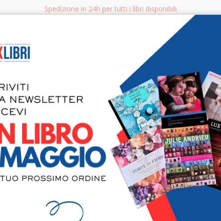
Spedizione in 24h per tutti i libri disponibili
bri.it
Rice
CERCA
AGGISTICA
LIBRI PER BAMBINI E RAGAZZI
MANUALI - GUIDE - CORSI
S
Sicario