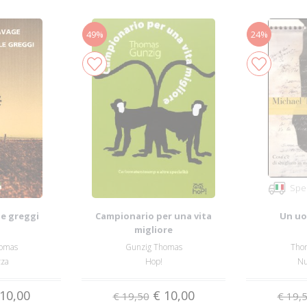
49%
24%
Sped
le greggi
Campionario per una vita
Un uo
migliore
omas
Gunzig Thomas
Tho
zza
Hop!
Nu
10,00
€ 10,00
€ 19,50
€ 19,