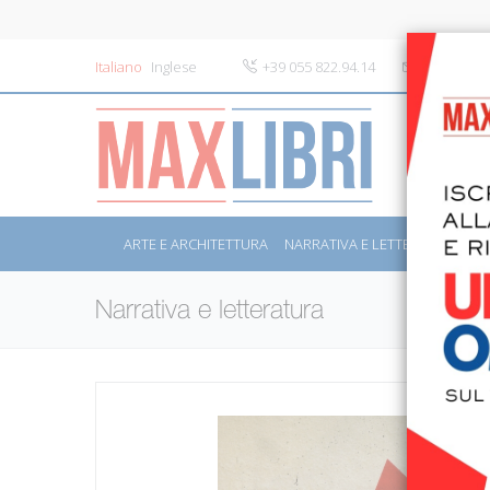
Italiano
Inglese
+39 055 822.94.14
info@maxli
ARTE E ARCHITETTURA
NARRATIVA E LETTERATURA
S
Narrativa e letteratura