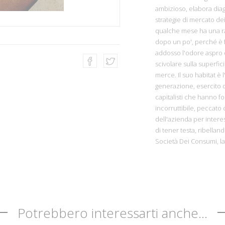
ambizioso, elabora diag
strategie di mercato dei
qualche mese ha una rag
dopo un po', perché è f
addosso l'odore aspro 
scivolare sulla superfi
merce. Il suo habitat è 
generazione, esercito di 
capitalisti che hanno fo
incorruttibile, peccato 
dell'azienda per interes
di tener testa, ribelland
Società Dei Consumi, la
Potrebbero interessarti anche...