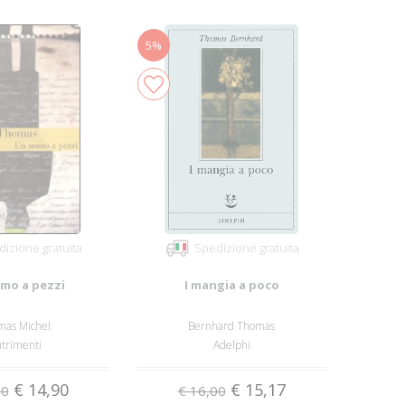
5%
izione gratuita
Spedizione gratuita
mo a pezzi
I mangia a poco
mas Michel
Bernhard Thomas
trimenti
Adelphi
€ 14,90
€ 15,17
50
€ 16,00