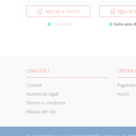
Aggiungi al carrello
Aggiungi a
Disponibile
Solo uno d
LINK UTILI
ORDINI 
Contatti
Pagament
Avvertenze legali
Autori
Termini e condizioni
Mappa del sito
© 2026 Maxlibri S.r.l. - P.IVA 06471990488 - Via Etruria 4/6 50026