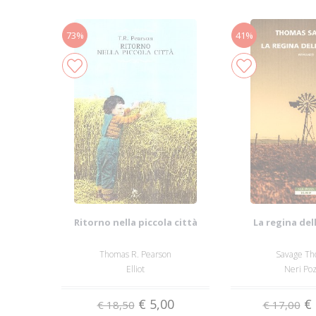
73%
41%
Ritorno nella piccola città
La regina del
Thomas R. Pearson
Savage Th
Elliot
Neri Po
€ 5,00
€ 
€ 18,50
€ 17,00