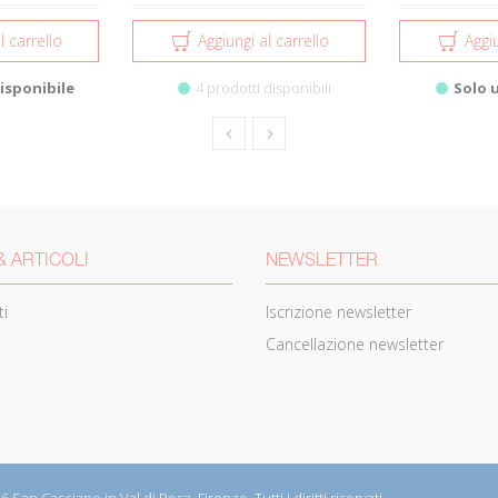
l carrello
Aggiungi al carrello
Aggiu
isponibile
4 prodotti disponibili
Solo 
& ARTICOLI
NEWSLETTER
i
Iscrizione newsletter
Cancellazione newsletter
 San Casciano in Val di Pesa, Firenze. Tutti i diritti riservati.