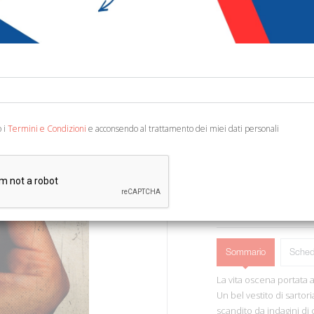
€ 10,00
€ 1
Codice:
79319298252
Editore:
Fandango Lib
Categoria:
Narrativa 
Ean13:
978886044459
o i
Termini e Condizioni
e acconsendo al trattamento dei miei dati personali
Traduzione di Lucaferri 
AGGIUNGI AL 
Sommario
Sched
La vita oscena portata 
Un bel vestito di sartori
scandito da indagini di 