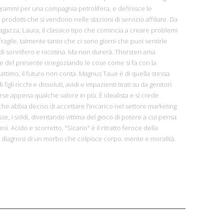
rammi per una compagnia petrolifera, e definisce le
 prodotti che si vendono nelle stazioni di servizio affiliate. Da
azza, Laura, il classico tipo che comincia a creare problemi
ragile, talmente tanto che ci sono giorni che puoi sentirle
di sonnifero e nicotina. Ma non durerà. Thorsten ama
cie del presente rinegoziando le cose come si fa con la
l'attimo, il futuro non conta. Magnus Taue è di quella stessa
figli ricchi e dissoluti, avidi e impazienti tirati su da genitori
rse appena qualche valore in più. È idealista e si crede
che abbia deciso di accettare l'incarico nel settore marketing
se, i soldi, diventando vittima del gioco di potere a cui pensa
osi. Acido e scorretto, "Sicario" è il ritratto feroce della
 diagnosi di un morbo che colpisce corpo, mente e moralità.