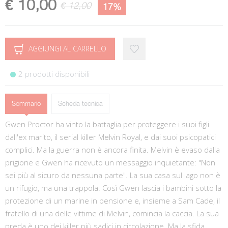
€ 10,00
€ 12,00
17%
AGGIUNGI AL CARRELLO
2 prodotti disponibili
Sommario
Scheda tecnica
Gwen Proctor ha vinto la battaglia per proteggere i suoi figli
dall'ex marito, il serial killer Melvin Royal, e dai suoi psicopatici
complici. Ma la guerra non è ancora finita. Melvin è evaso dalla
prigione e Gwen ha ricevuto un messaggio inquietante: "Non
sei più al sicuro da nessuna parte". La sua casa sul lago non è
un rifugio, ma una trappola. Così Gwen lascia i bambini sotto la
protezione di un marine in pensione e, insieme a Sam Cade, il
fratello di una delle vittime di Melvin, comincia la caccia. La sua
preda è uno dei killer più sadici in circolazione. Ma la sfida