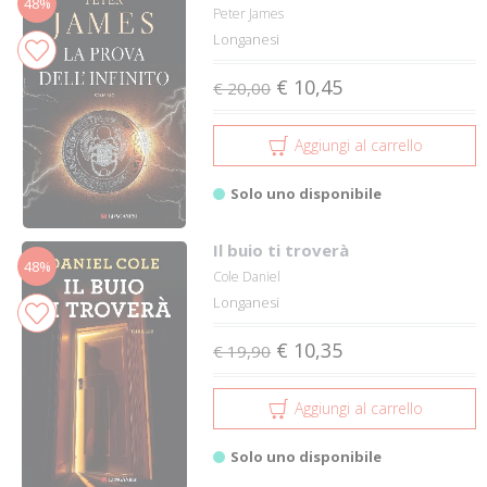
48%
Peter James
Longanesi
€ 10,45
€ 20,00
Aggiungi al carrello
Solo uno disponibile
Il buio ti troverà
48%
Cole Daniel
Longanesi
€ 10,35
€ 19,90
Aggiungi al carrello
Solo uno disponibile