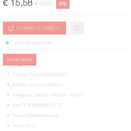
€ 15,58
€ 17,00
8%
AGGIUNGI AL CARRELLO
2 prodotti disponibili
Scheda tecnica
Codice:
758512534780683
Editore:
con-fine edizioni
Categoria:
Classici - Poesia - Teatro
Ean13:
9788896427279
Autori:
Schiavone Lucia
Anno: 2012