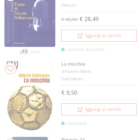
Helicon
€ 28,49
€ 45,00
Aggiungi al carrello
2 prodotti disponibili
Gratis
La mischia
Schiavone Alberto
Cult Editore
€ 9,50
Aggiungi al carrello
Disponibile
Binario 24