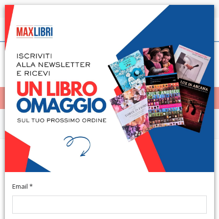
Spedizione in 24h per tutti i libri disponibili
Italiano
(0)
(
0
)
< Home
MENÙ
Narrativa e letteratura
Le filastrocche di Nello il
pipistrello
Email *
Piombino, 2018; br., pp. 100. (Poesia).