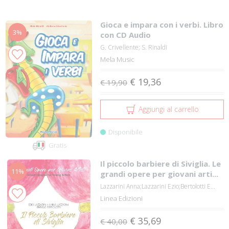
Gioca e impara con i verbi. Libro
3%
con CD Audio
G. Crivellente; S. Rinaldi
Mela Music
€ 19,36
€ 19,90
Aggiungi al carrello
Disponibile
Gratis
Il piccolo barbiere di Siviglia. Le
11%
grandi opere per giovani arti...
Lazzarini Anna;Lazzarini Ezio;Bertolotti E...
Linea Edizioni
€ 35,69
€ 40,00