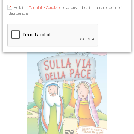
A cura di Azione Cattolica ragazzi. Illustrazioni di Forzani S.
Ho letto i
Termini e Condizioni
e acconsendo al trattamento dei miei
Roma, 2016; br., pp. 48, ill., cm 14x20. (Riuniti nel Mio Nome).
dati personali