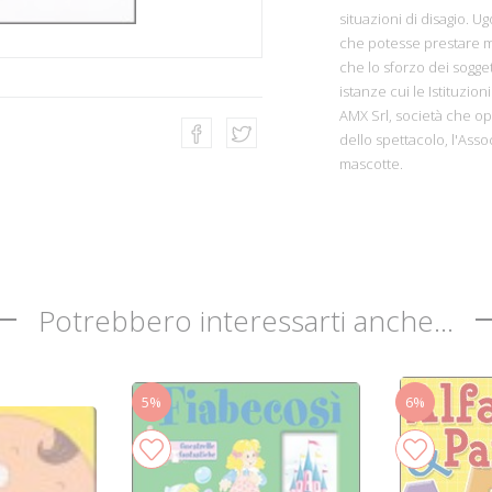
situazioni di disagio. 
che potesse prestare m
che lo sforzo dei sogget
istanze cui le Istituzio
AMX Srl, società che op
dello spettacolo, l'Asso
mascotte.
Potrebbero interessarti anche...
5%
6%