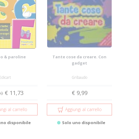
o & paroline
Tante cose da creare. Con
gadget
Edicart
Gribaudo
€ 11,73
€ 9,99
50
ngi al carrello
Aggiungi al carrello
uno disponibile
Solo uno disponibile