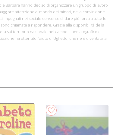
Ugo e Barbara hanno deciso di organizzare un gruppo di lavoro
aggiore attenzione al mondo dei minori, nella convinzione
ti impegnati nei sociale consente di dare più forza a tutte le
ni sono chiamate a rispondere. Grazie alla disponibilità della
era sui territorio nazionale nel campo cinematografico e
ciazione ha ottenuto l'aiuto di Ughetto, che ne è diventata la