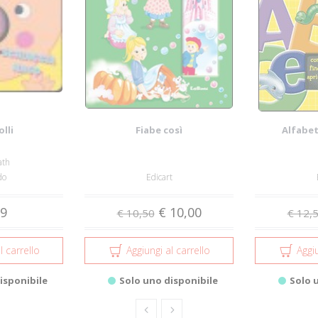
lli
Fiabe così
Alfabet
ath
do
Edicart
99
€ 10,00
€ 10,50
€ 12,
l carrello
Aggiungi al carrello
Aggiu
isponibile
Solo uno disponibile
Solo 