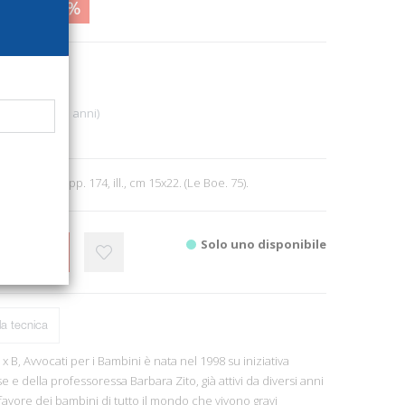
4,00
29%
491
Bambini (6-13 anni)
2
o, 2004; ril., pp. 174, ill., cm 15x22. (Le Boe. 75).
Solo uno disponibile
CARRELLO
a tecnica
 B, Avvocati per i Bambini è nata nel 1998 su iniziativa
e e della professoressa Barbara Zito, già attivi da diversi anni
favore dei bambini di tutto il mondo che vivono gravi