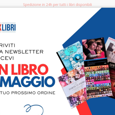
Spedizione in 24h per tutti i libri disponibili
bri.it
Rice
CERCA
AGGISTICA
LIBRI PER BAMBINI E RAGAZZI
MANUALI - GUIDE - CORSI
S
Ughetto ra