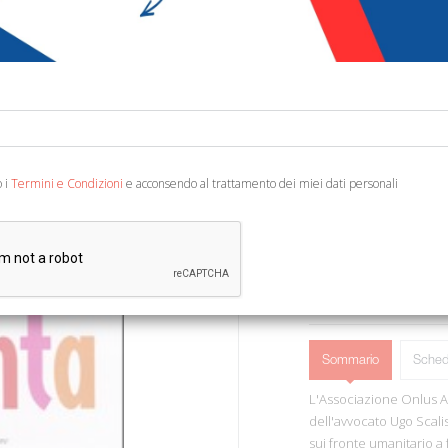
€ 10,00
€ 1
Codice:
72641620275
Editore:
Dalai Editore
Categoria:
Narrativa 
Ean13:
978888490548
o i
Termini e Condizioni
e acconsendo al trattamento dei miei dati personali
A cura di Scalise U. Milan
AGGIUNGI AL 
Sommario
Sched
L'Associazione Onlus A x
dell'avvocato Ugo Scalis
sui fronte umanitario a 