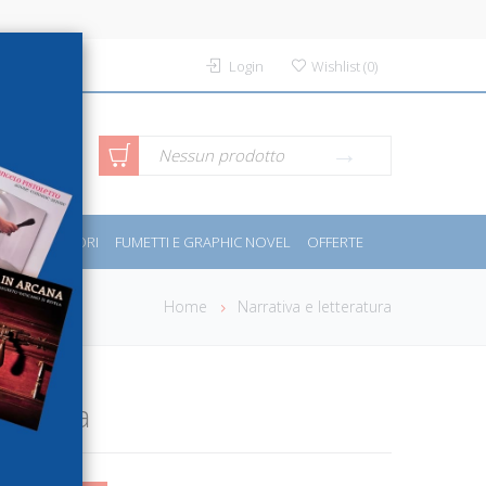
Login
Wishlist
(
0
)
rca avanzata
Nessun prodotto
PORT E MOTORI
FUMETTI E GRAPHIC NOVEL
OFFERTE
Home
Narrativa e letteratura
cconta