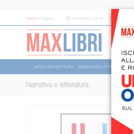
Italiano
Inglese
+39 055 822.94.14
info@maxli
ARTE E ARCHITETTURA
NARRATIVA E LETTERATURA
S
Narrativa e letteratura