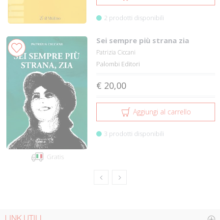
2 prodotti disponibili
Sei sempre più strana zia
Patrizia Ciccani
Palombi Editori
€ 20,00
Aggiungi al carrello
3 prodotti disponibili
Gratis
LINK UTILI