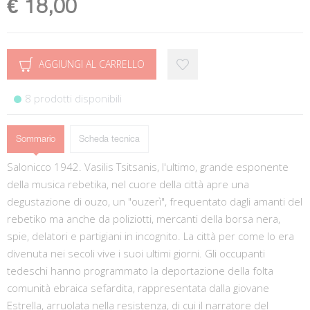
€ 18,00
AGGIUNGI AL CARRELLO
8 prodotti disponibili
Sommario
Scheda tecnica
Salonicco 1942. Vasilis Tsitsanis, l'ultimo, grande esponente
della musica rebetika, nel cuore della città apre una
degustazione di ouzo, un "ouzerì", frequentato dagli amanti del
rebetiko ma anche da poliziotti, mercanti della borsa nera,
spie, delatori e partigiani in incognito. La città per come lo era
divenuta nei secoli vive i suoi ultimi giorni. Gli occupanti
tedeschi hanno programmato la deportazione della folta
comunità ebraica sefardita, rappresentata dalla giovane
Estrella, arruolata nella resistenza, di cui il narratore del