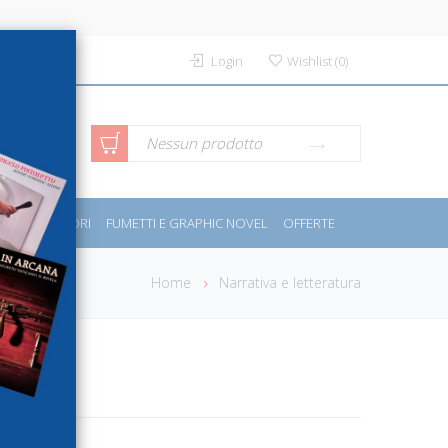
Login
Wishlist
(
0
)
rca avanzata
Nessun prodotto
PORT E MOTORI
FUMETTI E GRAPHIC NOVEL
OFFERTE
Home
Narrativa e letteratura
sorie