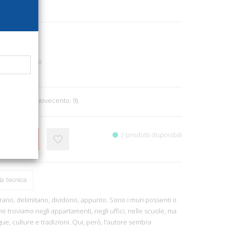
2172
Poesia - Teatro
7
0, cm 14x21. (Novecento. 9).
2 prodotti disponibili
CARRELLO
a tecnica
arano, delimitano, dividono, appunto. Sono i muri possenti o
 troviamo negli appartamenti, negli uffici, nelle scuole, ma
gue, culture e tradizioni. Qui, però, l'autore sembra