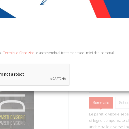
€ 14,00
Codice:
70977385723
Editore:
ETPbooks
Categoria:
Classici - 
Ean13:
978618532974
o i
Termini e Condizioni
e acconsendo al trattamento dei miei dati personali
Atene, 2022; br., pp. 10
AGGIUNGI AL 
Sommario
Sched
Le pareti divisorie sep
di legno compensato che
anche tra le diverse lin