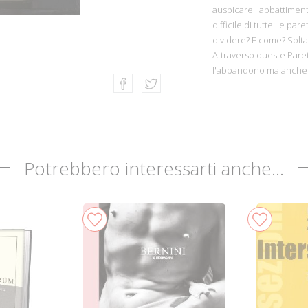
auspicare l'abbattimento
difficile di tutte: le p
dividere? E come? Solt
Attraverso queste Pareti 
l'abbandono ma anche 
Potrebbero interessarti anche...