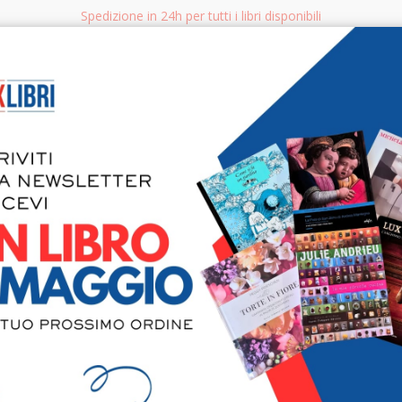
Spedizione in 24h per tutti i libri disponibili
bri.it
Rice
CERCA
AGGISTICA
LIBRI PER BAMBINI E RAGAZZI
MANUALI - GUIDE - CORSI
S
Pareti Divi