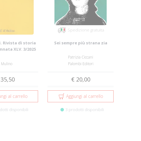
Spedizione gratuita
. Rivista di storia
Sei sempre più strana zia
Annata XLV. 3/2025
Patrizia Ciccani
l Mulino
Palombi Editori
 35,50
€ 20,00
ngi al carrello
Aggiungi al carrello
dotti disponibili
3 prodotti disponibili