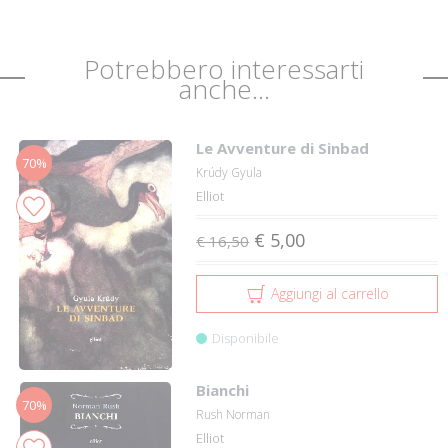
Potrebbero interessarti
anche...
Le Avventure di Sinbad
70%
Krúdy Gyula
Elliot
€ 5,00
€ 16,50
Aggiungi al carrello
Disponibile
Bianchi
70%
Rush Norman
Elliot