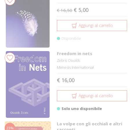
€ 5,00
€ 16,50
Aggiungi al carrello
Disponibile
Freedom in nets
Zebris Osvalds
Mimesis International
€ 16,00
Aggiungi al carrello
Solo uno disponibile
La volpe con gli occhiali e altri
23%
racconti