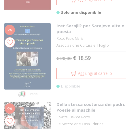
Solo uno disponibile
Izet Sarajli? per Sarajevo vita e
7%
poesia
Rocco Paolo Maria
Associazione Culturale Il Foglio
€ 18,59
€ 20,00
Aggiungi al carrello
Disponibile
Gratis
Della stessa sostanza dei padri.
9%
Poesie al maschile
Colacrai Davide Rocco
Le Mezzelane Casa Editrice