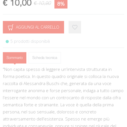
€ 10,00
€ 10,90
8%
AGGIUNGI AL CARRELLO
5 prodotti disponibili
Sommario
Scheda tecnica
"Non capita spesso di leggere un'intervista strutturata in
forma poetica. In questo quadro originale si colloca la nuova
raccolta di Alessandra Buschi che, generata da una voce
interrogante anonima e forse personale, indaga a tutto campo
l'essere nel mondo con un controcanto di risposte dalla cifra
semantica forte e straniante. La voce è quella della prima
persona, nel suo sensuale, doloroso e concreto
attraversamento dell'esistenza. Spesso ne emerge più
individuata e consapevole, oppure si spinge nel plurale del