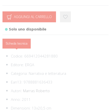
AGGIUNGI AL CARRELLO
Solo uno disponibile
Scheda tecnica
Codice:
669412044281880
Editore:
ERGA
Categoria:
Narrativa e letteratura
Ean13:
9788881636433
Autori:
Marras Roberto
Anno: 2011
Dimensioni: 13x20,5 cm