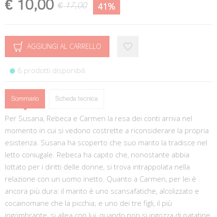
€ 10,00
€ 17,00
41%
AGGIUNGI AL CARRELLO
6 prodotti disponibili
Sommario
Scheda tecnica
Per Susana, Rebeca e Carmen la resa dei conti arriva nel
momento in cui si vedono costrette a riconsiderare la propria
esistenza. Susana ha scoperto che suo marito la tradisce nel
letto coniugale. Rebeca ha capito che, nonostante abbia
lottato per i diritti delle donne, si trova intrappolata nella
relazione con un uomo inetto. Quanto a Carmen, per lei è
ancora più dura: il marito è uno scansafatiche, alcolizzato e
cocainomane che la picchia; e uno dei tre figli, il più
ingombrante, si allea con lui, quando non si ingozza di patatine