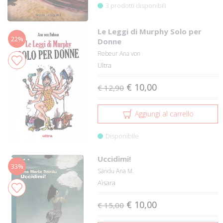
3 prodotti disponibili
Le Leggi di Murphy Solo per
22%
Donne
Rebeur Ana von
Ultra
€ 10,00
€ 12,90
Aggiungi al carrello
Disponibile
Uccidimi!
33%
Sandu Ana M.
Aìsara
€ 10,00
€ 15,00