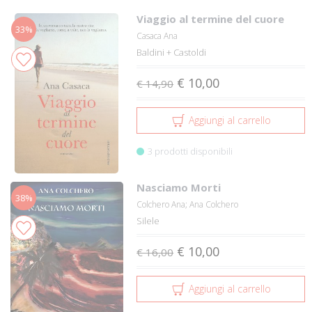
Viaggio al termine del cuore
33%
Casaca Ana
Baldini + Castoldi
€ 10,00
€ 14,90
Aggiungi al carrello
3 prodotti disponibili
Nasciamo Morti
38%
Colchero Ana; Ana Colchero
Silele
€ 10,00
€ 16,00
Aggiungi al carrello