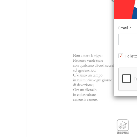
Email *
Ho lett