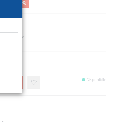
2,00
17%
0930
Poesia - Teatro
6
Alter).
Disponibile
CARRELLO
lia