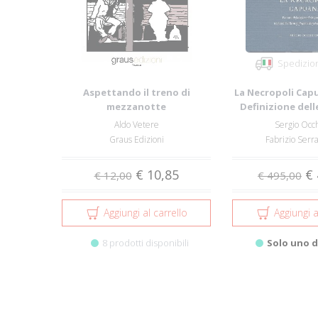
Spedizion
Aspettando il treno di
La Necropoli Cap
mezzanotte
Definizione dell
tra l'.
Aldo Vetere
Sergio Occ
Graus Edizioni
Fabrizio Serra
€ 10,85
€ 
€ 12,00
€ 495,00
Aggiungi al carrello
Aggiungi a
8 prodotti disponibili
Solo uno d