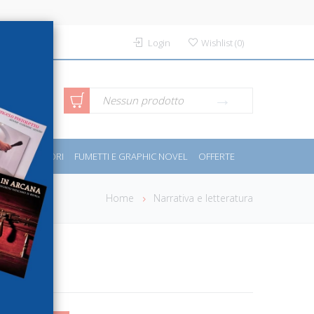
Login
Wishlist
(
0
)
rca avanzata
Nessun prodotto
PORT E MOTORI
FUMETTI E GRAPHIC NOVEL
OFFERTE
Home
Narrativa e letteratura