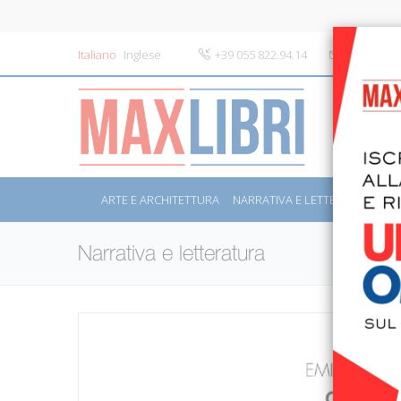
Italiano
Inglese
+39 055 822.94.14
info@maxli
ARTE E ARCHITETTURA
NARRATIVA E LETTERATURA
S
Narrativa e letteratura