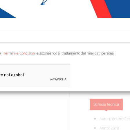
€ 10,00
€ 1
Codice:
65687344639
Editore:
Ensemble
Categoria:
Classici - 
Ean13:
978886881283
o i
Termini e Condizioni
e acconsendo al trattamento dei miei dati personali
Roma, 2018; br., pp. 72. (
AGGIUNGI AL 
Scheda tecnica
Autori:
Vetere Emi
Anno: 2018