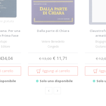
e gratuita
uana. Per una
Dalla parte di Chiara
Claustrofo
e Prima Fase
armati
..
hilupo
Vetere Benedetto
Bragagni
 Editore
Congedo
Giuliano
434,04
€ 11,71
€ 13,00
€ 12,
l carrello
Aggiungi al carrello
Aggiu
isponibile
Solo uno disponibile
Solo 