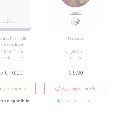
nia. Sfarfallii -
Trovata
 - sottoluce
ni Doris Emilia
Maggio Emilia
 Ladolfi Editore
La Zisa
€ 10,00
€ 9,90
00
ngi al carrello
Aggiungi al carrello
uno disponibile
3 prodotti disponibili