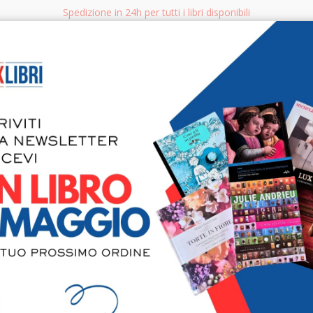
Spedizione in 24h per tutti i libri disponibili
bri.it
Rice
CERCA
AGGISTICA
LIBRI PER BAMBINI E RAGAZZI
MANUALI - GUIDE - CORSI
S
Colline