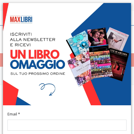
Spedizione in 24h per tutti i libri disponibili
Italiano
(0)
(
0
)
< Home
MENÙ
Narrativa e letteratura
Più dolce per le formiche-Sweeter
for ants
Email *
Roma, 2015; br., pp. 140. (Sassifraga).