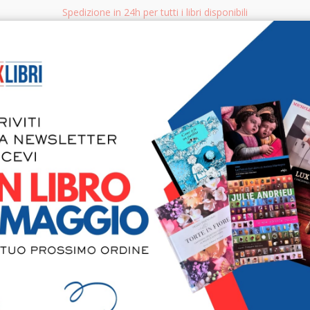
Spedizione in 24h per tutti i libri disponibili
bri.it
Rice
CERCA
AGGISTICA
LIBRI PER BAMBINI E RAGAZZI
MANUALI - GUIDE - CORSI
S
Angeli e so