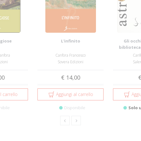
igiose
L'infinito
Gli occh
biblioteca
anfora
Canfora Francesco
Canf
zioni
Sovera Edizioni
Sale
00
€ 14,00
€
l carrello
Aggiungi al carrello
Aggiu
nibile
Disponibile
Solo 