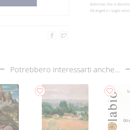
dolorose che si devono 
Gli angeli e i sogni sono
Potrebbero interessarti anche...