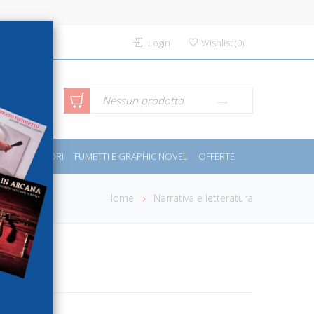
Login
Wishlist
(
0
)
rca avanzata
Nessun prodotto
PORT E MOTORI
FUMETTI E GRAPHIC NOVEL
OFFERTE
Home
Narrativa e letteratura
gni