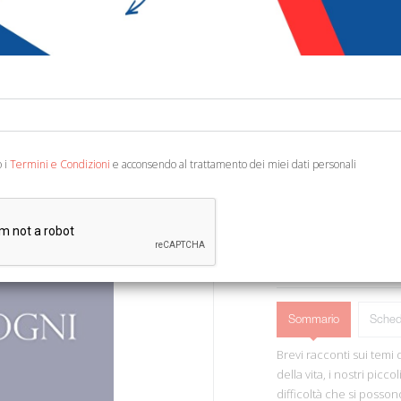
€ 13,00
Codice:
63694314687
Editore:
Sovera Edizi
Categoria:
Narrativa 
Ean13:
978886652342
o i
Termini e Condizioni
e acconsendo al trattamento dei miei dati personali
Roma, 1996; br., pp. 96,
AGGIUNGI AL 
Sommario
Sched
Brevi racconti sui tem
della vita, i nostri picco
difficoltà che si posson