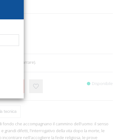
1233
oni
e letteratura
0
 cm 15x21. (Narrare).
Disponibile
CARRELLO
a tecnica
i di fondo che accompagnano il cammino dell'uomo: il senso
li e grandi difetti, l'interrogativo della vita dopo la morte, le
o incontrare nell'accogliere la fede religiosa, le prove