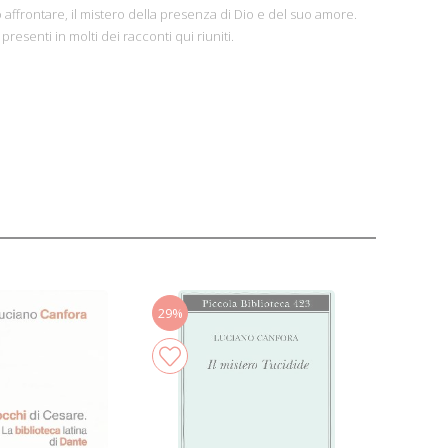
affrontare, il mistero della presenza di Dio e del suo amore.
 presenti in molti dei racconti qui riuniti.
29%