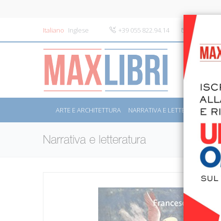
Italiano
Inglese
+39 055 822.94.14
info@maxli
ARTE E ARCHITETTURA
NARRATIVA E LETTERATURA
S
Narrativa e letteratura