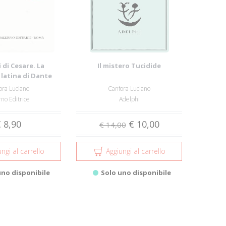
i di Cesare. La
Il mistero Tucidide
 latina di Dante
ora Luciano
Canfora Luciano
rno Editrice
Adelphi
 8,90
€ 10,00
€ 14,00
ngi al carrello
Aggiungi al carrello
uno disponibile
Solo uno disponibile