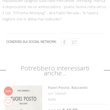
repubblicani spagnoli sulla nave mercantile "Winnipeg" messa
a disposizione da un ambasciatore - poeta, faceva rotta verso
il Cile. "Il Poema Winnipeg" - dirà Pablo Neruda - "è l'opera
migliore che io abbia mai realizzato".
CONDIVIDI SUI SOCIAL NETWORK
Potrebbero interessarti
anche...
Fuori Posto. Racconti
26%
Ivan Tabanelli
Epika
€ 10,00