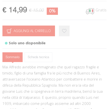
€ 14,99
Gratis
€ 15,00
0%
AGGIUNGI AL CARRELLO
Solo uno disponibile
Sommario
Scheda tecnica
Mai Alfredo avrebbe immaginato che quel ragazzo fragile e
timido, figlio di una famiglia fra le più ricche di Buenos Aires,
attraversasse l'oceano Atlantico per combattere e morire in
difesa della Repubblica Spagnola. Ma non era la vita del
giovane Luis che si spegneva in terra madrilena, bensì la sua
nella città di Valparaiso. E questo, proprio quando Luis nel
1939, imbarcato come profugo assieme ad altri 2000