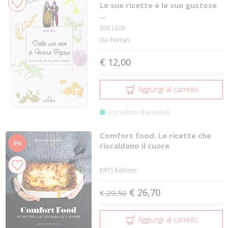
Le sue ricette e le sue gustose
...
Buti Leda
De Ferrari
€ 12,00
Aggiungi al carrello
2 prodotti disponibili
Comfort food. Le ricette che
9%
riscaldano il cuore
EIFIS Editore
€ 26,70
€ 29,50
Aggiungi al carrello