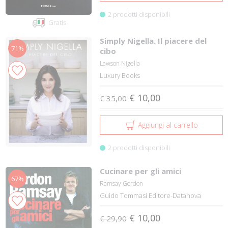
2 prodotti disponibili
Gratis
Simply Nigella. Il piacere del
71%
cibo
Lawson Nigella
Luxury Books
€ 10,00
€ 35,00
Aggiungi al carrello
2 prodotti disponibili
Cucinare per gli amici
67%
Ramsay Gordon
Guido Tommasi Editore-Datanova
€ 10,00
€ 29,90