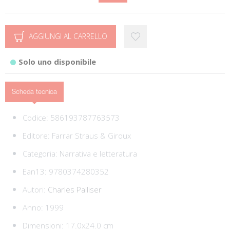
AGGIUNGI AL CARRELLO
Solo uno disponibile
Scheda tecnica
Codice:
586193787763573
Editore:
Farrar Straus & Giroux
Categoria:
Narrativa e letteratura
Ean13:
9780374280352
Autori:
Charles Palliser
Anno: 1999
Dimensioni: 17.0x24.0 cm