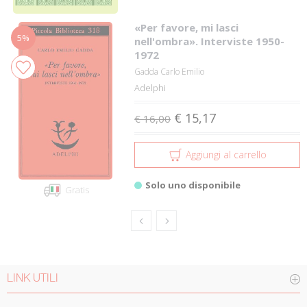
«Per favore, mi lasci
5%
nell'ombra». Interviste 1950-
1972
Gadda Carlo Emilio
Adelphi
€ 15,17
€ 16,00
Aggiungi al carrello
Solo uno disponibile
Gratis
LINK UTILI