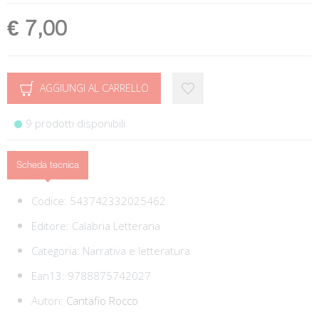
€ 7,00
AGGIUNGI AL CARRELLO
9 prodotti disponibili
Scheda tecnica
Codice:
543742332025462
Editore:
Calabria Letteraria
Categoria:
Narrativa e letteratura
Ean13:
9788875742027
Autori:
Cantafio Rocco