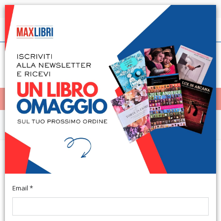
Spedizione in 24h per tutti i libri disponibili
Italiano
(0)
(
0
)
< Home
MENÙ
Narrativa e letteratura
La lingua del Tasso tra polemiche
e discussioni letterarie
Email *
Poppi, 2014; br., pp. 56, ill., cm 14x19,5.