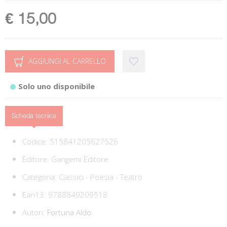
€ 15,00
AGGIUNGI AL CARRELLO
Solo uno disponibile
Scheda tecnica
Codice:
515841205627526
Editore:
Gangemi Editore
Categoria:
Classici - Poesia - Teatro
Ean13:
9788849209518
Autori:
Fortuna Aldo