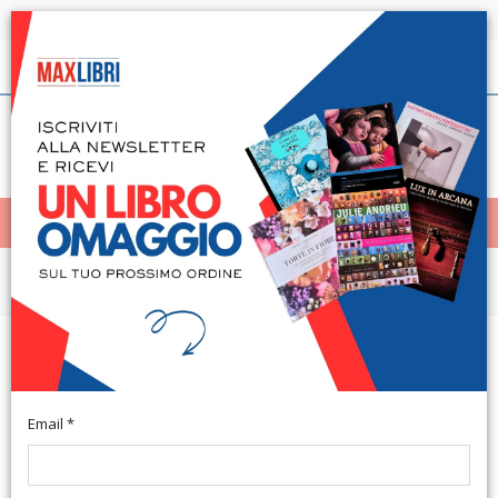
Spedizione in 24h per tutti i libri disponibili
Italiano
(0)
(
0
)
< Home
MENÙ
Narrativa e letteratura
Il tuo sguardo illumina anche le
stelle
Email *
Roma, 2006; cartonato, pp. 79, ill. b/n, cm 22x30,5. (Le Storie
della Storia).