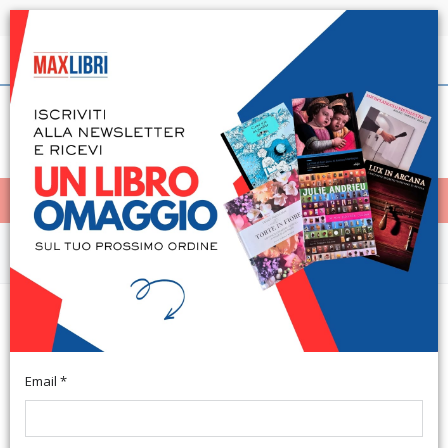
Spedizione in 24h per tutti i libri disponibili
Italiano
(0)
(
0
)
< Home
MENÙ
Narrativa e letteratura
Paradise of exiles. Shelley and
Byron in Pisa
Email *
A cura di Curreli M. Pisa, 1993; br., pp. 220, cm 17x24.