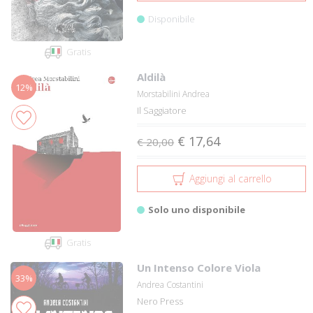
Disponibile
Gratis
Aldilà
12%
Morstabilini Andrea
Il Saggiatore
€ 17,64
€ 20,00
Aggiungi al carrello
Solo uno disponibile
Gratis
Un Intenso Colore Viola
33%
Andrea Costantini
Nero Press