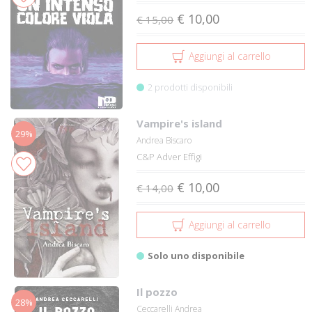
€ 10,00
€ 15,00
Aggiungi al carrello
2 prodotti disponibili
Vampire's island
29%
Andrea Biscaro
C&P Adver Effigi
€ 10,00
€ 14,00
Aggiungi al carrello
Solo uno disponibile
Il pozzo
28%
Ceccarelli Andrea