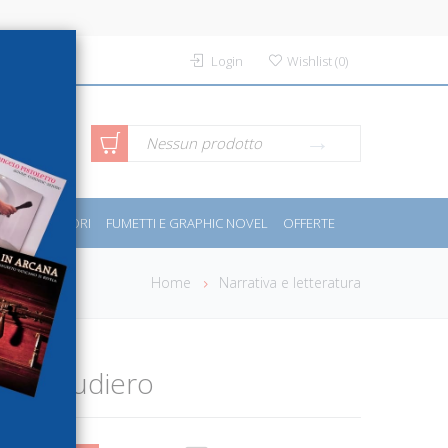
Login
Wishlist
(
0
)
rca avanzata
Nessun prodotto
PORT E MOTORI
FUMETTI E GRAPHIC NOVEL
OFFERTE
Home
Narrativa e letteratura
essa scudiero