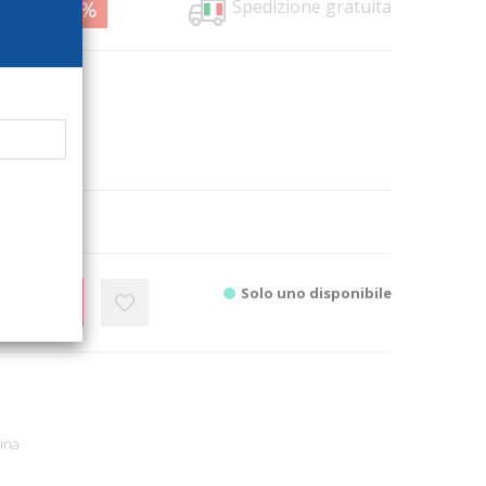
Spedizione gratuita
0,00
26%
1656
e
ati
2
ill.
Solo uno disponibile
CARRELLO
ina