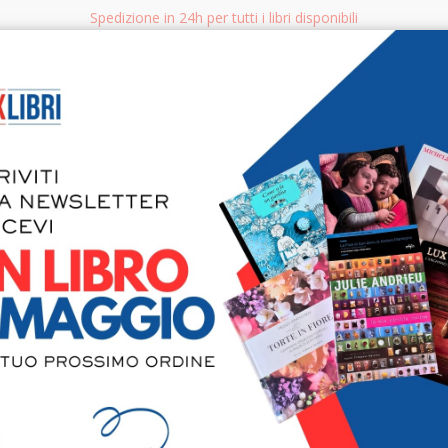
Spedizione in 24h per tutti i libri disponibili
bri.it
Rice
CERCA
AGGISTICA
LIBRI PER BAMBINI E RAGAZZI
MANUALI - GUIDE - CORSI
S
La princip