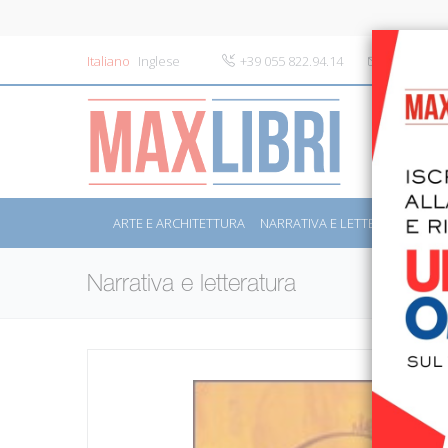
Italiano
Inglese
+39 055 822.94.14
info@maxli
ARTE E ARCHITETTURA
NARRATIVA E LETTERATURA
S
Narrativa e letteratura