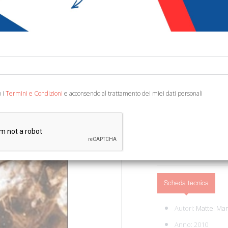
€ 14,90
€ 2
Codice:
48263205350
Editore:
Trenta Editor
Categoria:
Libri illustr
Ean13:
978889692312
o i
Termini e Condizioni
e acconsendo al trattamento dei miei dati personali
Milano, 2010; br., pp. 80, 
AGGIUNGI AL 
Scheda tecnica
Autori:
Mattei Mar
Anno: 2010