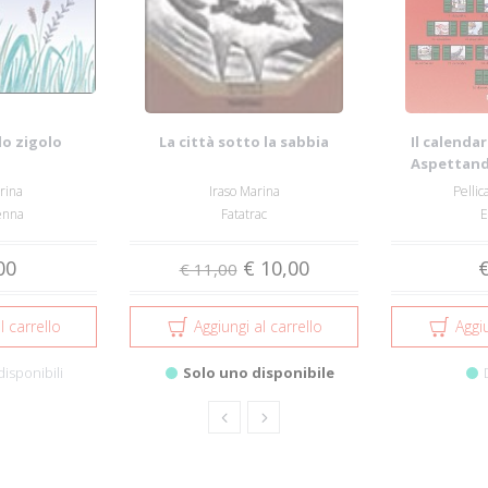
lo zigolo
La città sotto la sabbia
Il calendar
Aspettando
rac
rina
Iraso Marina
Pellic
enna
Fatatrac
E
00
€ 10,00
€
€ 11,00
l carrello
Aggiungi al carrello
Aggiu
disponibili
Solo uno disponibile