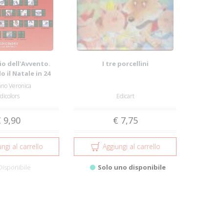
io dell'Avvento.
I tre porcellini
 il Natale in 24
conti. ...
ano Veronica
dicolors
Edicart
 9,90
€ 7,75
ngi al carrello
Aggiungi al carrello
Disponibile
Solo uno disponibile