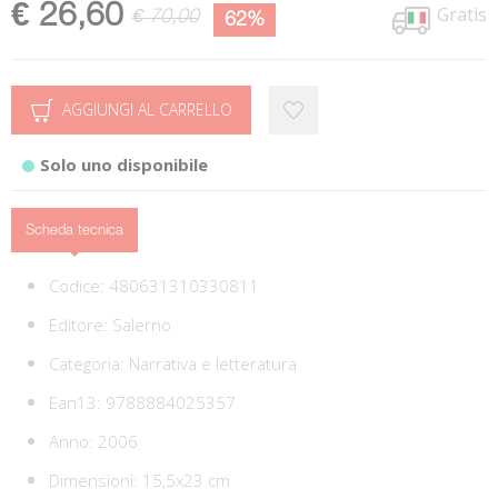
€ 26,60
Gratis
€ 70,00
62%
AGGIUNGI AL CARRELLO
Solo uno disponibile
Scheda tecnica
Codice:
480631310330811
Editore:
Salerno
Categoria:
Narrativa e letteratura
Ean13:
9788884025357
Anno: 2006
Dimensioni: 15,5x23 cm