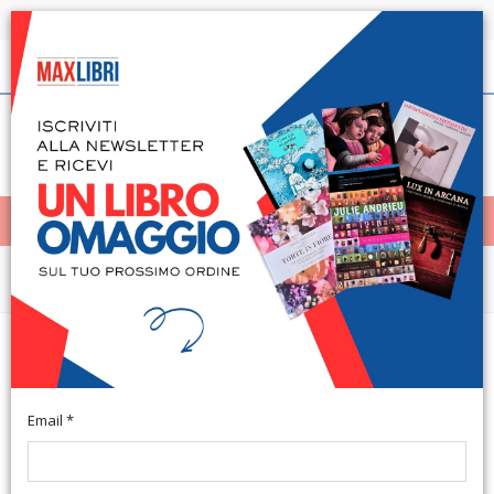
Spedizione in 24h per tutti i libri disponibili
Italiano
(0)
(
0
)
< Home
MENÙ
Narrativa e letteratura
Interpres. Rivista di studi
quattrocenteschi (2005). Vol. 24
Email *
Roma, 2006; br., pp. 320, ill., cm 15,5x23.