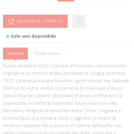
AGGIUNGI AL CARRELLO
Solo uno disponibile
Sommario
Scheda tecnica
Fiume, dicembre 1920: Gabriele d'Annunzio, una cena molto
originale e un mistero all'alba del Natale di sangue dicembre
1920. L'impresa fiumana ha ormai i giorni contati, ma Gabriele
d'Annunzio nutre ancora la speranza di rovesciare il tavolo
della Storia.Per sfidare i diplomatici francesi e britannici ha
organizzato un beffardo banchetto futurista presso villa
Meridiana, l'enigmatica clinica del dottor Zoser, singolare e
sinistra figura di psichiatra, dove si aggirano le ombre di
misteriosi pazienti. Ma è proprio al culmine della beffa che
viene commesso il più incredibile dei delitti. Incaricare il