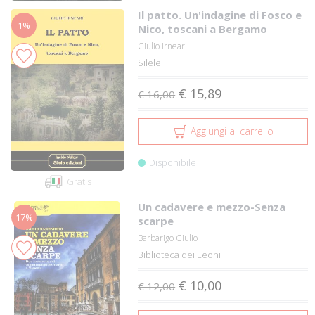
Il patto. Un'indagine di Fosco e
1%
Nico, toscani a Bergamo
Giulio Irneari
Silele
€ 15,89
€ 16,00
Aggiungi al carrello
Disponibile
Gratis
Un cadavere e mezzo-Senza
17%
scarpe
Barbarigo Giulio
Biblioteca dei Leoni
€ 10,00
€ 12,00