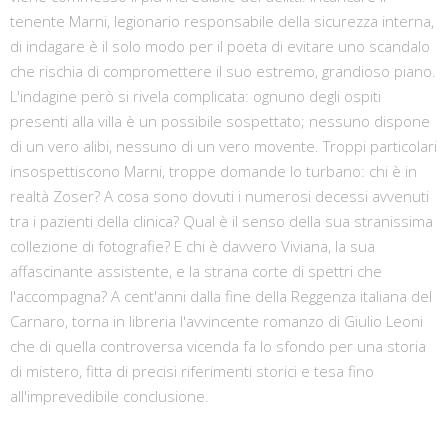
tenente Marni, legionario responsabile della sicurezza interna,
di indagare è il solo modo per il poeta di evitare uno scandalo
che rischia di compromettere il suo estremo, grandioso piano.
L'indagine però si rivela complicata: ognuno degli ospiti
presenti alla villa è un possibile sospettato; nessuno dispone
di un vero alibi, nessuno di un vero movente. Troppi particolari
insospettiscono Marni, troppe domande lo turbano: chi è in
realtà Zoser? A cosa sono dovuti i numerosi decessi avvenuti
tra i pazienti della clinica? Qual è il senso della sua stranissima
collezione di fotografie? E chi è davvero Viviana, la sua
affascinante assistente, e la strana corte di spettri che
l'accompagna? A cent'anni dalla fine della Reggenza italiana del
Carnaro, torna in libreria l'avvincente romanzo di Giulio Leoni
che di quella controversa vicenda fa lo sfondo per una storia
di mistero, fitta di precisi riferimenti storici e tesa fino
all'imprevedibile conclusione.