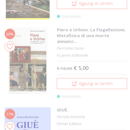
Aggiungi al carrello
Disponibile
Piero e Urbino. La Flagellazione.
69%
Metafisica di una morte
annunci...
Piermattei Dante
Il Lavoro Editoriale
€ 5,00
€ 16,00
Aggiungi al carrello
Disponibile
GIUÈ.
11%
Perrotta Antonella
Ferrari Editore