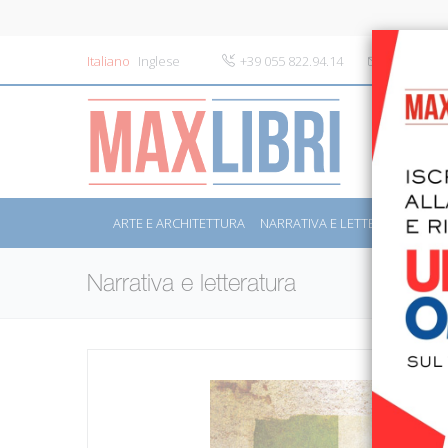
Italiano
Inglese
+39 055 822.94.14
info@maxli
ARTE E ARCHITETTURA
NARRATIVA E LETTERATURA
S
Narrativa e letteratura