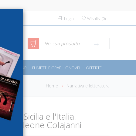
Login
Wishlist
(
0
)
rca avanzata
Nessun prodotto
PORT E MOTORI
FUMETTI E GRAPHIC NOVEL
OFFERTE
Home
Narrativa e letteratura
. La Sicilia e l'Italia.
 a Napoleone Colajanni