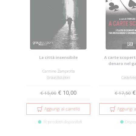
La città insensibile
A carte scoperte.
denaro nel g
riciclaggi
Carmine Zamprotta
Graus Edizioni
Castelve
€ 10,00
€
€ 15,00
€ 17,50
Aggiungi al carrello
Aggiungi a
10 prodotti disponibili
Dispo