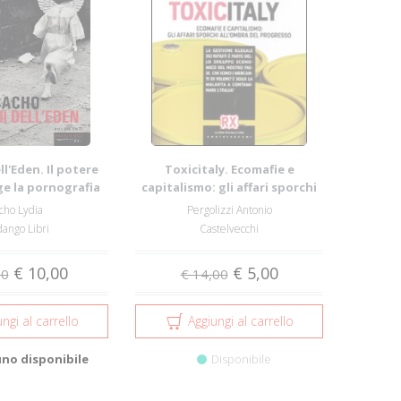
l'Eden. Il potere
Toxicitaly. Ecomafie e
e la pornografia
capitalismo: gli affari sporchi
fanti...
all'ombra ...
cho Lydia
Pergolizzi Antonio
ango Libri
Castelvecchi
€ 10,00
€ 5,00
00
€ 14,00
ngi al carrello
Aggiungi al carrello
uno disponibile
Disponibile