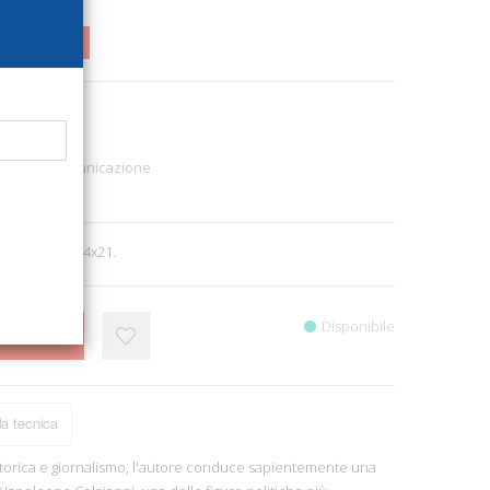
00
58%
1546
i
Politica - Comunicazione
1
 196, ill., cm 14x21.
Disponibile
CARRELLO
a tecnica
storica e giornalismo, l'autore conduce sapientemente una