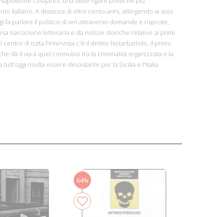
 Napoleone Colajanni, una delle figure politiche più
nto italiano. A distanza di oltre cento anni, attingendo ai suoi
 oggi fa parlare il politico di ieri attraverso domande e risposte,
sa narrazione letteraria e da notizie storiche relative ai primi
Al centro di tutta l'intervista c'è il delitto Notarbartolo, il primo
che dà il via a quel connubio tra la criminalità organizzata e la
a tutt'oggi risulta essere devastante per la Sicilia e l'Italia
64%