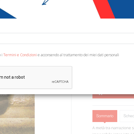
€ 5,00
€ 12,
Codice:
47227303602
Editore:
Euno Edizion
Categoria:
Società - 
Ean13:
978886859061
o i
Termini e Condizioni
e acconsendo al trattamento dei miei dati personali
Leonforte, 2015; ril., pp.
AGGIUNGI AL 
Sommario
Sched
A metà tra narrazione 