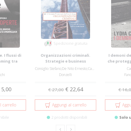
Spedizione gratuita
 I flussi di
Organizzazioni criminali.
I demoni del
aming tra
Strategie e business
che protegg
o e...
nell'economia lega...
in
Consiglio Stefano;De Nito Ernesto;Canonico...
Ca
cchi
Donzelli
Fand
 5,00
€ 22,64
€ 27,00
€ 16,
l carrello
Aggiungi al carrello
Aggiu
nibile
2 prodotti disponibili
Solo 