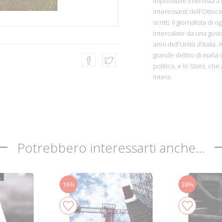
impossibile intervista a
interessanti dell'Ottoce
scritti, il giornalista di
intercalate da una gusto
anni dell'Unità d'Italia. 
grande delitto di mafia 
politica, e lo Stato, che 
intera.
Potrebbero interessarti anche...
16%
38%