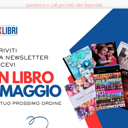
Spedizione in 24h per tutti i libri disponibili
bri.it
Rice
CERCA
AGGISTICA
LIBRI PER BAMBINI E RAGAZZI
MANUALI - GUIDE - CORSI
S
Mafia è Stato
Intervista