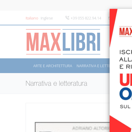
Italiano
Inglese
+39 055 822.94.14
info@maxli
ARTE E ARCHITETTURA
NARRATIVA E LETTERATURA
S
Narrativa e letteratura