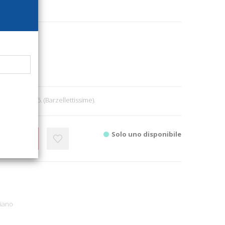
1121
rice Roma
itettura
8
, cm 15,5x13,5. (Barzellettissime).
Solo uno disponibile
CARRELLO
riano