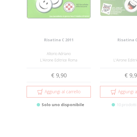
Risatina C 2011
Risatina 
Altorio Adriano
L'Airone Editrice Roma
L'Airone Edit
€ 9,90
€ 9,
Aggiungi al carrello
Aggiungi a
Solo uno disponibile
10 prodotti 