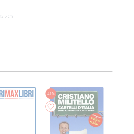
13,5 cm
41%