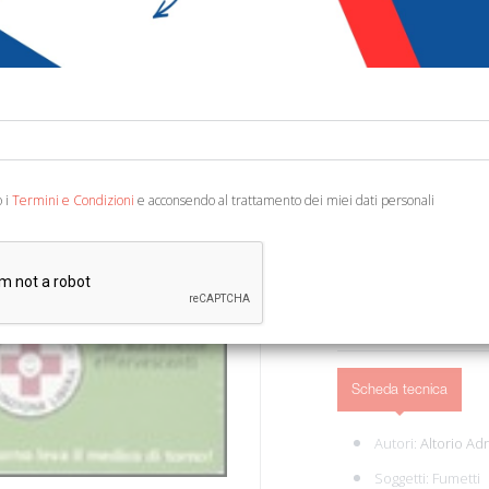
€ 9,90
Codice:
46352234162
Editore:
L'Airone Edit
Categoria:
Arte e arch
Ean13:
978886442101
o i
Termini e Condizioni
e acconsendo al trattamento dei miei dati personali
Roma, 2011; br., pp. 366
AGGIUNGI AL 
Scheda tecnica
Autori:
Altorio Ad
Soggetti:
Fumetti