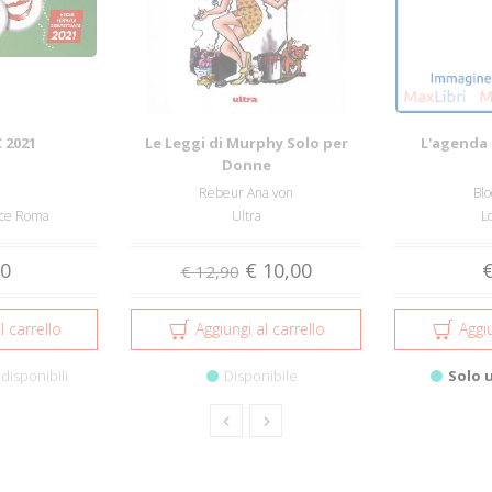
C 2021
Le Leggi di Murphy Solo per
L'agenda 
Donne
Rebeur Ana von
Blo
rice Roma
Ultra
L
90
€ 10,00
€
€ 12,90
l carrello
Aggiungi al carrello
Aggiu
disponibili
Disponibile
Solo 