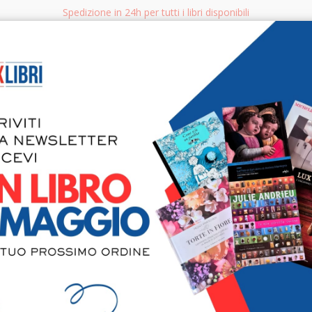
Spedizione in 24h per tutti i libri disponibili
bri.it
Rice
CERCA
AGGISTICA
LIBRI PER BAMBINI E RAGAZZI
MANUALI - GUIDE - CORSI
S
Risatina C