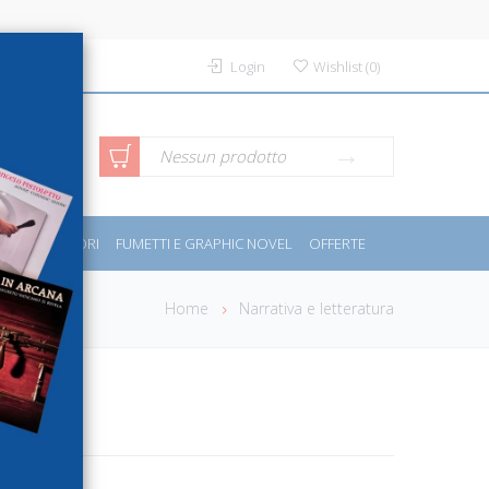
Login
Wishlist
(
0
)
rca avanzata
Nessun prodotto
PORT E MOTORI
FUMETTI E GRAPHIC NOVEL
OFFERTE
Home
Narrativa e letteratura
 2012