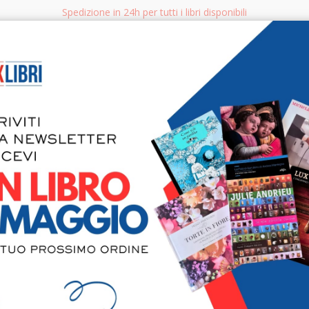
Spedizione in 24h per tutti i libri disponibili
bri.it
Rice
CERCA
AGGISTICA
LIBRI PER BAMBINI E RAGAZZI
MANUALI - GUIDE - CORSI
S
Primavera 