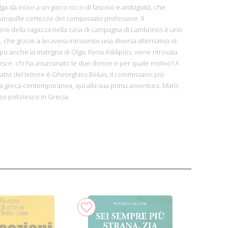
ga dà inizio a un gioco ricco di fascino e ambiguità, che
ranquille certezze del compassato professore. Il
ere della ragazza nella casa di campagna di Lambrinòs è uno
, che grazie a lei aveva intravvisto una diversa alternativa di
po anche la matrigna di Olga, Rena Asklipiòs, viene ritrovata
fittisce: chi ha assassinato le due donne e per quale motivo? A
ativi del lettore è Gheorghios Bekas, il commissario più
ra greca contemporanea, qui alla sua prima avventura. Marìs
nzo poliziesco in Grecia