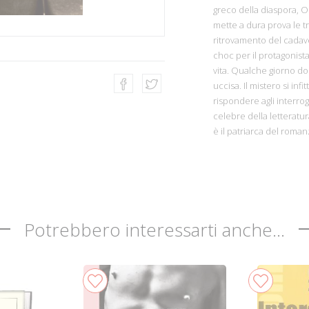
greco della diaspora, Ol
mette a dura prova le t
ritrovamento del cadav
choc per il protagonista
vita. Qualche giorno do
uccisa. Il mistero si in
rispondere agli interrog
celebre della letteratu
è il patriarca del roma
Potrebbero interessarti anche...