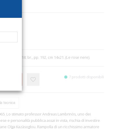
6936
e letteratura
4
a. Atene, 2018; br., pp. 192, cm 14x21. (Le rose nere).
7 prodotti disponibili
CARRELLO
a tecnica
965. Lo stimato professor Andreas Lambrinòs, uno dei
ese e personalità pubblica assai in vista, rischia di investire
ovane Olga Kazàsoglou. Rampolla di un ricchissimo armatore