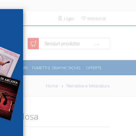
Login
Wishlist
(
0
)
rca avanzata
Nessun prodotto
PORT E MOTORI
FUMETTI E GRAPHIC NOVEL
OFFERTE
Home
Narrativa e letteratura
pericolosa