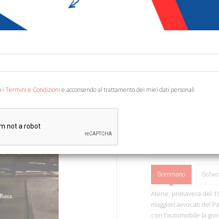
€ 15,00
Codice:
45920339941
Editore:
ETPbooks
Categoria:
Narrativa 
Ean13:
978618532904
o i
Termini e Condizioni
e acconsendo al trattamento dei miei dati personali
Traduzione di M. De Ros
AGGIUNGI AL 
Sommario
Sched
Atene, primavera del 1
maggiori avvocati del Pa
con l'automobile la gi