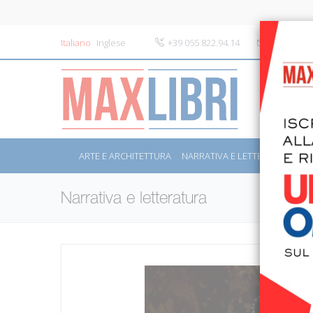
Italiano
Inglese
+39 055 822.94.14
info@maxli
ARTE E ARCHITETTURA
NARRATIVA E LETTERATURA
S
Narrativa e letteratura