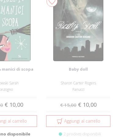
 manici di scopa
Baby doll
owski Sarah
Sharon Carter Rogers
onzogno
Fanucci
€ 10,00
€ 10,00
00
€ 15,00
ngi al carrello
Aggiungi al carrello
uno disponibile
2 prodotti disponibili