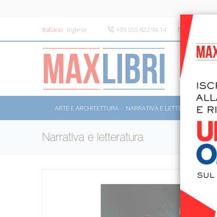
Italiano
Inglese
+39 055 822.94.14
info@maxli
ARTE E ARCHITETTURA
NARRATIVA E LETTERATURA
S
Narrativa e letteratura