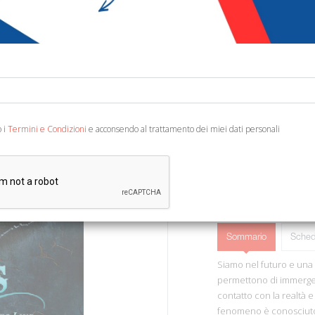
€ 15,53
€ 2
Codice:
45138348159
Editore:
Multiplayer E
Ean13:
978886355471
Traduzione di La Peccere
o i
Termini e Condizioni
e acconsendo al trattamento dei miei dati personali
Sommario
Sched
Siamo nel futuro e una 
permettono di immergersi
contatto con la realtà
fenomeno è conosciuto c