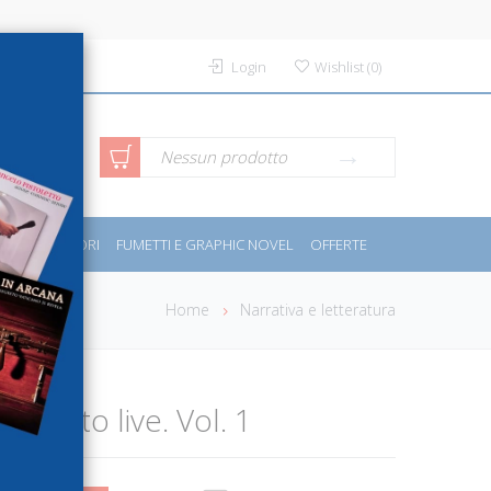
Login
Wishlist
(
0
)
rca avanzata
Nessun prodotto
PORT E MOTORI
FUMETTI E GRAPHIC NOVEL
OFFERTE
Home
Narrativa e letteratura
 play to live. Vol. 1