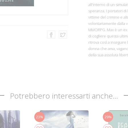
all'interno di un simul
speranza. I portatori di 
vittime del crimine e alt
volontariamente dalla v
MMORPG. Max è un ex gi
di cogliere questa ultim
ritrova così a inseguire
donna che ama, vagando 
della sua assoluta libert
Potrebbero interessarti anche...
23%
29%