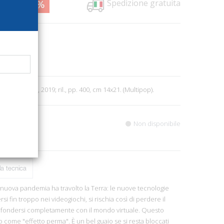
Spedizione gratuita
1,00
26%
1251
dizioni
7
lla V. Terni, 2019; ril., pp. 400, cm 14x21. (Multipop).
Non disponibile
a tecnica
nuova pandemia ha travolto la Terra: le nuove tecnologie
 fin troppo nei videogiochi, si rischia così di perdere il
 e fondersi completamente con il mondo virtuale. Questo
ome "effetto perma". È un bel guaio se si resta bloccati