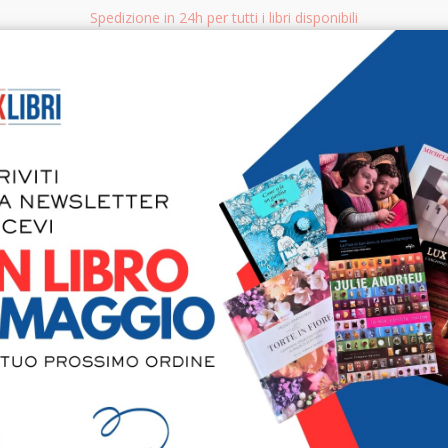
Spedizione in 24h per tutti i libri disponibili
bri.it
Rice
CERCA
AGGISTICA
LIBRI PER BAMBINI E RAGAZZI
MANUALI - GUIDE - CORSI
S
Alter world,