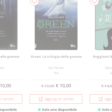
 delle gemme.
Green. La trilogia delle gemme
Reggiseni &
1
stin
Gier Kerstin
Mlyn
TEA
S
10,00
€ 10,00
€ 13,00
€ 14,
l carrello
Aggiungi al carrello
Aggiu
isponibile
Solo uno disponibile
Solo 