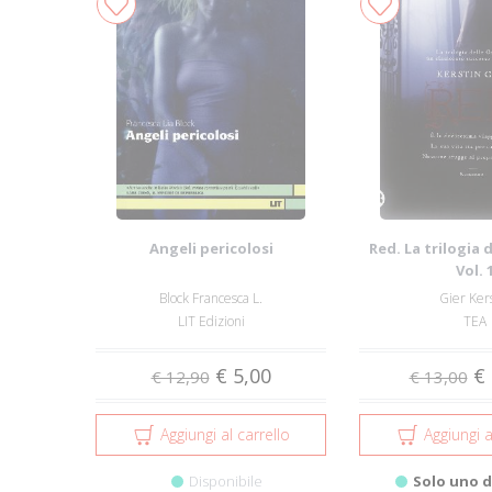
Angeli pericolosi
Red. La trilogia
Vol. 
Block Francesca L.
Gier Ker
LIT Edizioni
TEA
€ 5,00
€ 
€ 12,90
€ 13,00
Aggiungi al carrello
Aggiungi a
Disponibile
Solo uno d