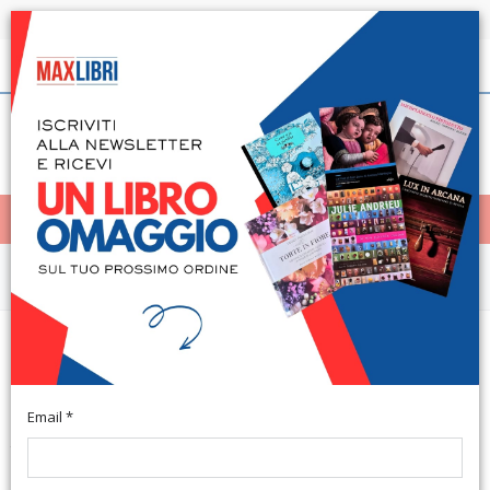
Spedizione in 24h per tutti i libri disponibili
Italiano
(0)
(
0
)
< Home
MENÙ
Narrativa e letteratura
Le logiche di Frank. Dalla
precarietà allo Zimbabwe
Email *
Trento, 2011; br., pp. 220.