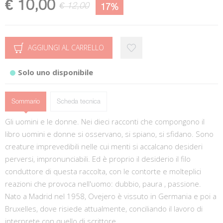
€ 10,00
€ 12,00
17%
AGGIUNGI AL CARRELLO
Solo uno disponibile
Sommario
Scheda tecnica
Gli uomini e le donne. Nei dieci racconti che compongono il
libro uomini e donne si osservano, si spiano, si sfidano. Sono
creature imprevedibili nelle cui menti si accalcano desideri
perversi, impronunciabili. Ed è proprio il desiderio il filo
conduttore di questa raccolta, con le contorte e molteplici
reazioni che provoca nell'uomo: dubbio, paura , passione.
Nato a Madrid nel 1958, Ovejero è vissuto in Germania e poi a
Bruxelles, dove risiede attualmente, conciliando il lavoro di
interprete con quello di scrittore.