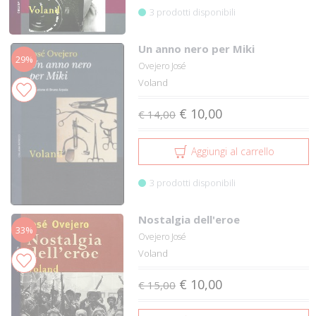
3 prodotti disponibili
Un anno nero per Miki
29%
Ovejero José
Voland
€ 10,00
€ 14,00
Aggiungi al carrello
3 prodotti disponibili
Nostalgia dell'eroe
33%
Ovejero José
Voland
€ 10,00
€ 15,00