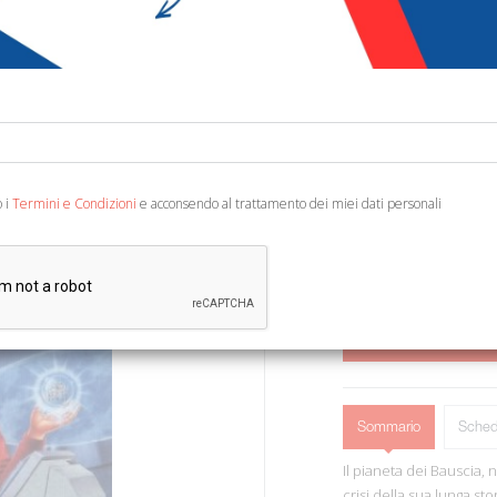
€ 7,23
Codice:
42183907894
Editore:
Dalai Editore
Categoria:
Narrativa 
Ean13:
978888598936
o i
Termini e Condizioni
e acconsendo al trattamento dei miei dati personali
Genova, 1993; br., pp. 1
AGGIUNGI AL 
Sommario
Sched
Il pianeta dei Bauscia, 
crisi della sua lunga st