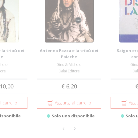
la tribù dei
Antenna Pazza e la tribù dei
Saigon era
he
Paiache
co
chele
Gino & Michele
Gino
tore
Dalai Editore
Dal
10,00
€ 6,20
€
l carrello
Aggiungi al carrello
Aggiu
isponibile
Solo uno disponibile
Solo 