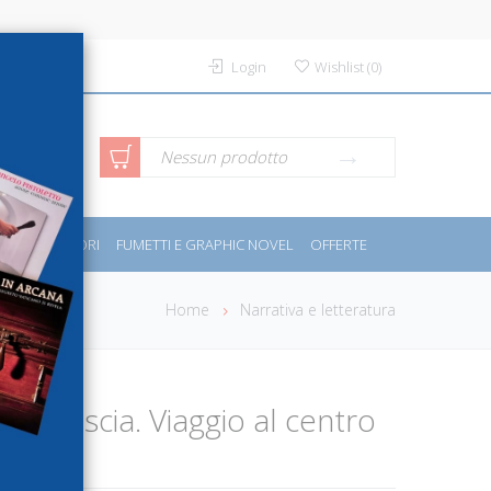
Login
Wishlist
(
0
)
rca avanzata
Nessun prodotto
PORT E MOTORI
FUMETTI E GRAPHIC NOVEL
OFFERTE
Home
Narrativa e letteratura
dei bauscia. Viaggio al centro