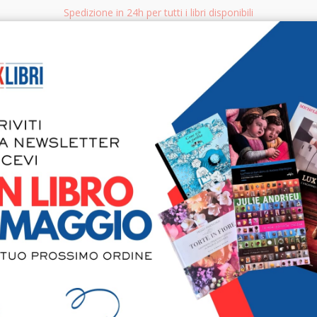
Spedizione in 24h per tutti i libri disponibili
bri.it
Rice
CERCA
AGGISTICA
LIBRI PER BAMBINI E RAGAZZI
MANUALI - GUIDE - CORSI
S
Il pianeta 
della Lega