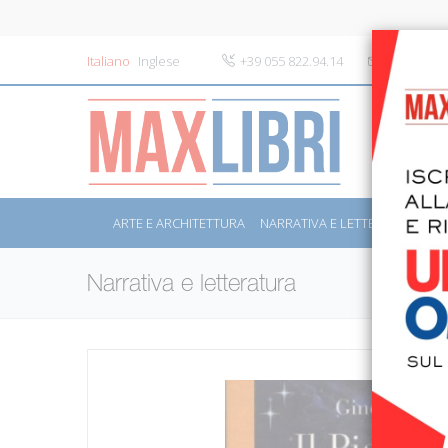
Italiano
Inglese
+39 055 822.94.14
info@maxli
ARTE E ARCHITETTURA
NARRATIVA E LETTERATURA
S
Narrativa e letteratura