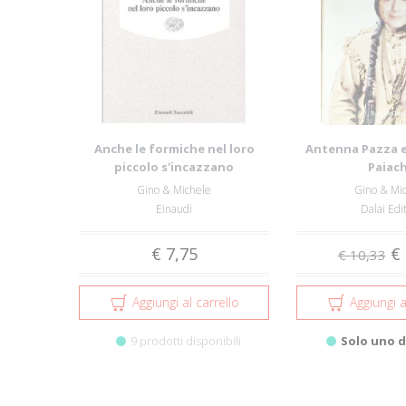
Anche le formiche nel loro
Antenna Pazza e 
piccolo s'incazzano
Paiac
Gino & Michele
Gino & Mi
Einaudi
Dalai Edi
€ 7,75
€ 
€ 10,33
Aggiungi al carrello
Aggiungi a
9 prodotti disponibili
Solo uno d