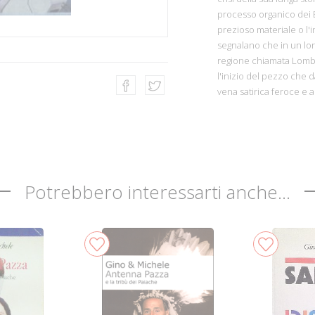
processo organico dei B
prezioso materiale o l'
segnalano che in un lo
regione chiamata Lombar
l'inizio del pezzo che dà
vena satirica feroce e 
Potrebbero interessarti anche...