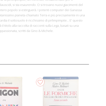
auscidi, si sta esaurendo. O si trovano nuovi giacimenti del
intero popolo si estinguerà. I potenti computer dei Ganassa
ntanissimo pianeta chiamato Terra e più precisamente in una
dia il sottosuolo è ricchissimo di pirlimpimpite... E' questo
 il titolo alla raccolta di racconti sulla Lega, basati su una
appassionata, scritti da Gino & Michele.