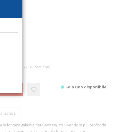
850
e letteratura
8
60, cm 13x21,5. (Le Formiche).
Solo uno disponibile
CARRELLO
a tecnica
nella lontana galassia dei Ganassa, sta vivendo la più profonda
oria: la pirlimpimpite, un minerale fondamentale per il