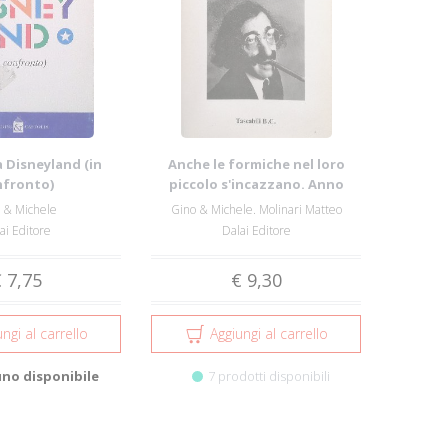
 Disneyland (in
Anche le formiche nel loro
nfronto)
piccolo s'incazzano. Anno
secondo
 & Michele
Gino & Michele. Molinari Matteo
ai Editore
Dalai Editore
 7,75
€ 9,30
ngi al carrello
Aggiungi al carrello
uno disponibile
7 prodotti disponibili