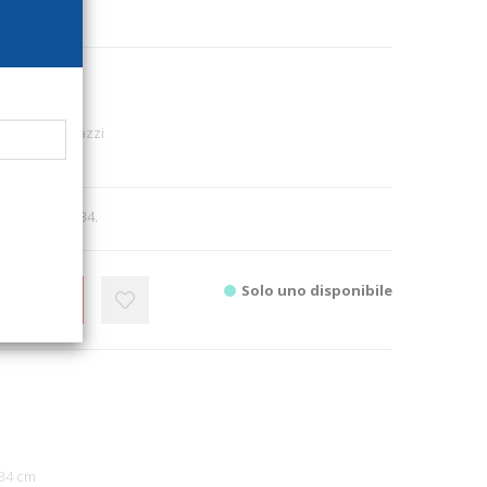
850
o)
bambini e ragazzi
9
 ill., cm 23,5x34.
Solo uno disponibile
CARRELLO
x34 cm