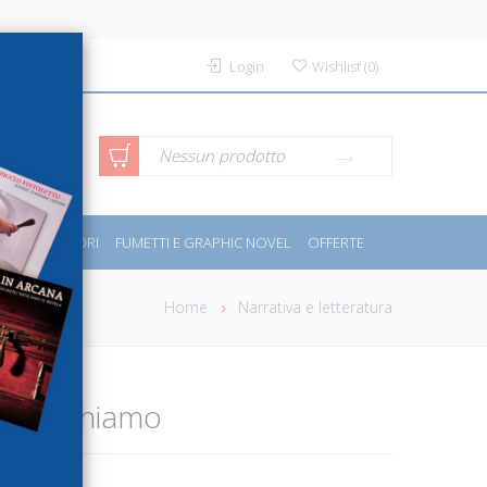
Login
Wishlist
(
0
)
rca avanzata
Nessun prodotto
PORT E MOTORI
FUMETTI E GRAPHIC NOVEL
OFFERTE
Home
Narrativa e letteratura
e giochiamo