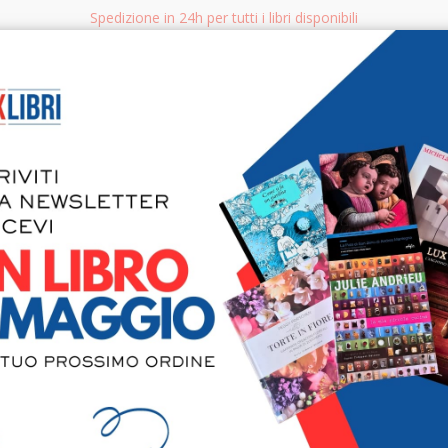
Spedizione in 24h per tutti i libri disponibili
bri.it
Rice
CERCA
AGGISTICA
LIBRI PER BAMBINI E RAGAZZI
MANUALI - GUIDE - CORSI
S
Coloriamo 