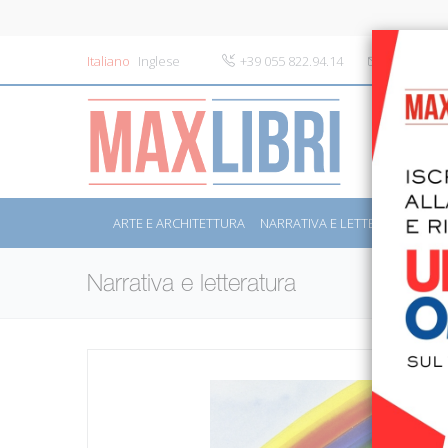
Italiano
Inglese
+39 055 822.94.14
info@maxli
ARTE E ARCHITETTURA
NARRATIVA E LETTERATURA
S
Narrativa e letteratura