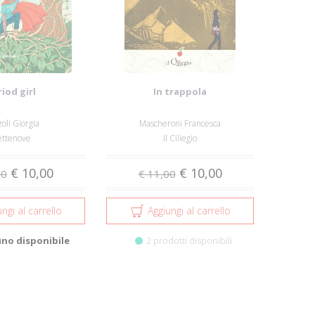
riod girl
In trappola
oli Giorgia
Mascheroni Francesca
ettenove
Il Ciliegio
€ 10,00
€ 10,00
50
€ 11,00
ngi al carrello
Aggiungi al carrello
uno disponibile
2 prodotti disponibili