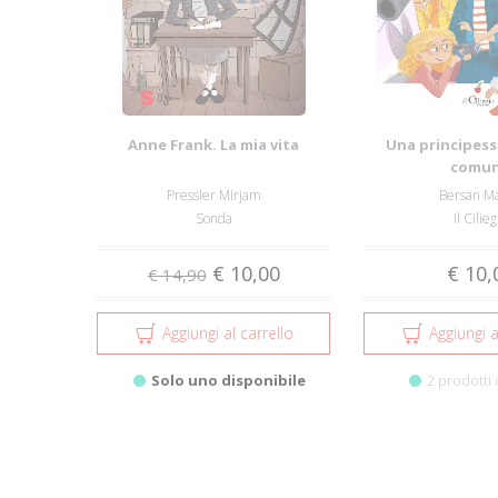
Anne Frank. La mia vita
Una principess
comu
Pressler Mirjam
Bersan Ma
Sonda
Il Cilieg
€ 10,00
€ 10,
€ 14,90
Aggiungi al carrello
Aggiungi a
Solo uno disponibile
2 prodotti 