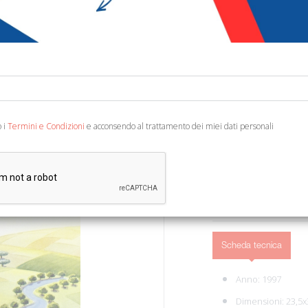
€ 8,10
Codice:
42183842358
Editore:
Piccoli (Milan
Categoria:
Libri per 
Ean13:
978882616844
o i
Termini e Condizioni
e acconsendo al trattamento dei miei dati personali
Torino, 1997; br., pp. 64,
AGGIUNGI AL 
Scheda tecnica
Anno: 1997
Dimensioni: 23,5