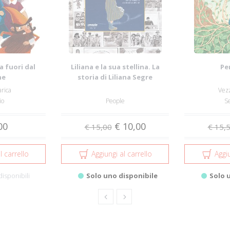
a fuori dal
Liliana e la sua stellina. La
Pe
ne
storia di Liliana Segre
raccontata ...
rica
Vezz
io
People
S
00
€ 10,00
€ 15,00
€ 15,
l carrello
Aggiungi al carrello
Aggiu
disponibili
Solo uno disponibile
Solo 