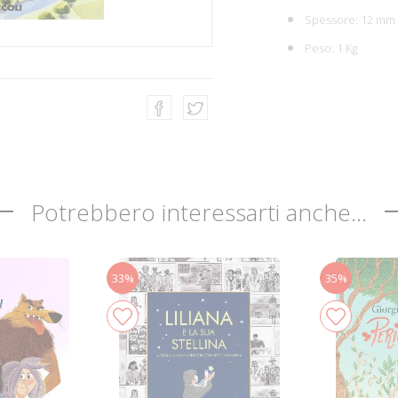
Spessore: 12 mm
Peso: 1 Kg
Potrebbero interessarti anche...
33%
35%