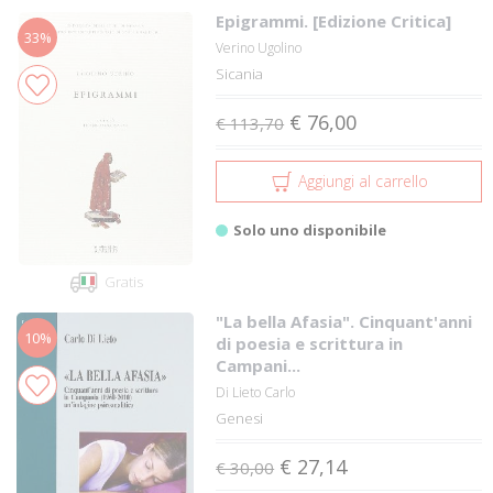
Epigrammi. [Edizione Critica]
33%
Verino Ugolino
Sicania
€ 76,00
€ 113,70
Aggiungi al carrello
Solo uno disponibile
Gratis
"La bella Afasia". Cinquant'anni
10%
di poesia e scrittura in
Campani...
Di Lieto Carlo
Genesi
€ 27,14
€ 30,00