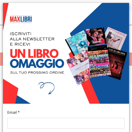
Spedizione in 24h per tutti i libri disponibili
Italiano
(0)
(
0
)
< Home
MENÙ
Narrativa e letteratura
Arkolaio. Dipanare la matassa del
pensiero
Email *
Poppi, 2016; br., pp. 96, cm 14x20.