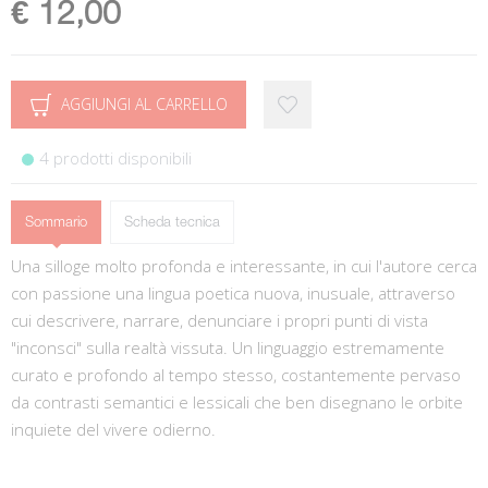
€ 12,00
AGGIUNGI AL CARRELLO
4 prodotti disponibili
Sommario
Scheda tecnica
Una silloge molto profonda e interessante, in cui l'autore cerca
con passione una lingua poetica nuova, inusuale, attraverso
cui descrivere, narrare, denunciare i propri punti di vista
"inconsci" sulla realtà vissuta. Un linguaggio estremamente
curato e profondo al tempo stesso, costantemente pervaso
da contrasti semantici e lessicali che ben disegnano le orbite
inquiete del vivere odierno.