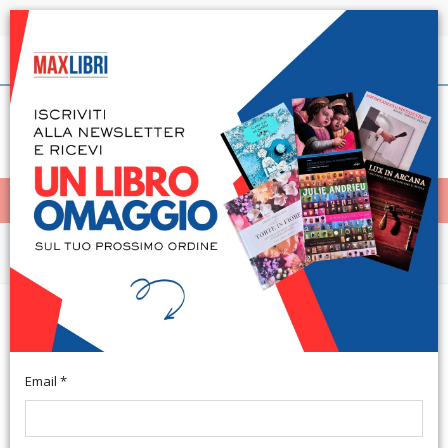
Spedizione in 24h per tutti i libri disponibili
Italiano
(0)
(
0
)
< Home
MENÙ
Narrativa e letteratura
I sonetti - Le storie - Giove e le
bestie
Email *
Segrate, 1953; cartonato, pp. 161, cm 11,5x19. (Biblioteca
Moderna Mondadori. 345).