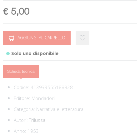
€ 5,00
AGGIUNGI AL CARRELLO
Solo uno disponibile
Scheda tecnica
Codice:
413933555188928
Editore:
Mondadori
Categoria:
Narrativa e letteratura
Autori:
Trilussa
Anno: 1953