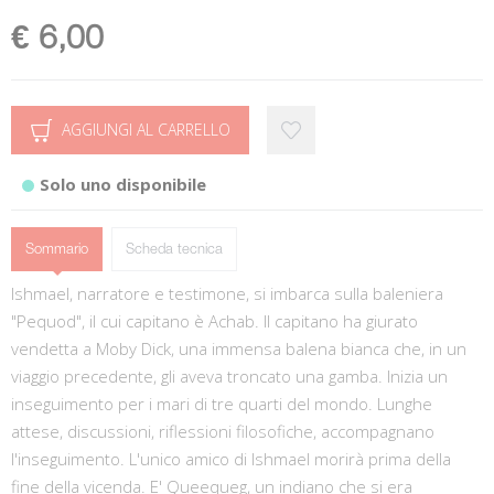
€ 6,00
AGGIUNGI AL CARRELLO
Solo uno disponibile
Sommario
Scheda tecnica
Ishmael, narratore e testimone, si imbarca sulla baleniera
"Pequod", il cui capitano è Achab. Il capitano ha giurato
vendetta a Moby Dick, una immensa balena bianca che, in un
viaggio precedente, gli aveva troncato una gamba. Inizia un
inseguimento per i mari di tre quarti del mondo. Lunghe
attese, discussioni, riflessioni filosofiche, accompagnano
l'inseguimento. L'unico amico di Ishmael morirà prima della
fine della vicenda. E' Queequeg, un indiano che si era