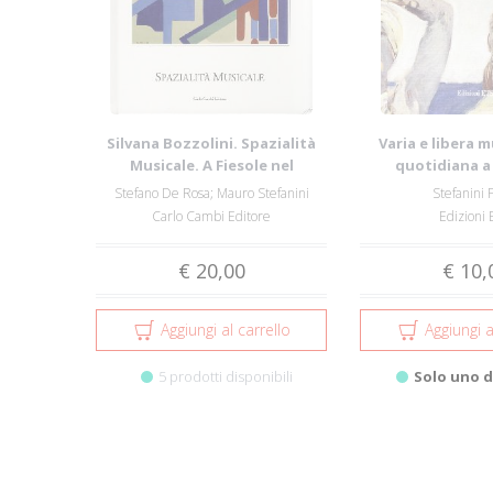
Silvana Bozzolini. Spazialità
Varia e libera 
Musicale. A Fiesole nel
quotidiana a
Centenario...
Stefano De Rosa; Mauro Stefanini
Stefanini 
Carlo Cambi Editore
Edizioni
€ 20,00
€ 10,
Aggiungi al carrello
Aggiungi a
5 prodotti disponibili
Solo uno d