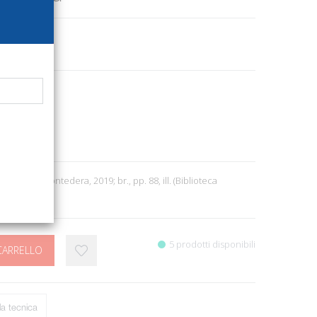
3519
ni
e letteratura
0
Quirici M. Pontedera, 2019; br., pp. 88, ill. (Biblioteca
5 prodotti disponibili
CARRELLO
a tecnica