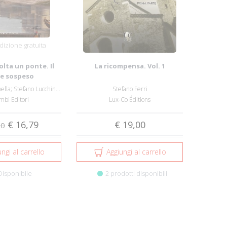
izione gratuita
olta un ponte. Il
La ricompensa. Vol. 1
e sospeso
Giovanna Pimpinella; Stefano Lucchini; And...
Stefano Ferri
mbi Editori
Lux-Co Éditions
€ 16,79
€ 19,00
00
ngi al carrello
Aggiungi al carrello
Disponibile
2 prodotti disponibili