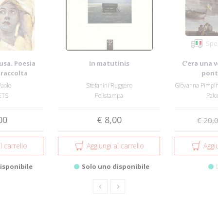
Sped
musa. Poesia
In matutinis
C'era una v
 raccolta
pont
Paolo
Stefanini Ruggero
 ETS
Polistampa
Palo
00
€ 8,00
€ 20,
l carrello
Aggiungi al carrello
Aggiu
isponibile
Solo uno disponibile