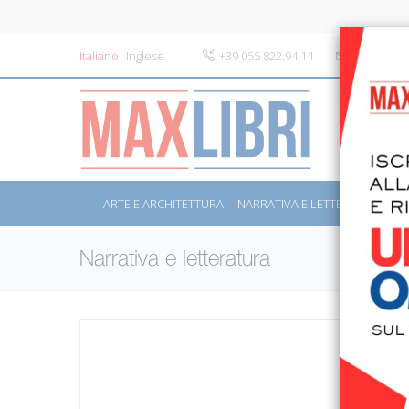
Italiano
Inglese
+39 055 822.94.14
info@maxli
ARTE E ARCHITETTURA
NARRATIVA E LETTERATURA
S
Narrativa e letteratura