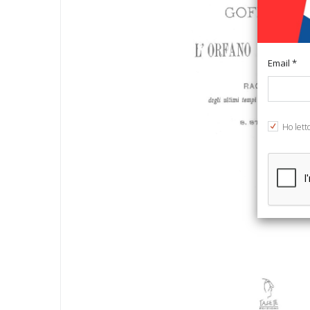
Email *
Ho lett