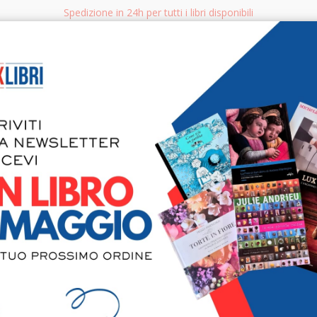
Spedizione in 24h per tutti i libri disponibili
bri.it
Rice
CERCA
AGGISTICA
LIBRI PER BAMBINI E RAGAZZI
MANUALI - GUIDE - CORSI
S
Goffredo o 
Racconto de
Repubblica 