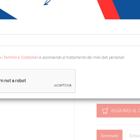
€ 10,00
Codice:
38659354188
Editore:
Tagete Edizio
Categoria:
Narrativa 
o i
Termini e Condizioni
e acconsendo al trattamento dei miei dati personali
Ean13:
978886529190
A cura di Bolognesi S. e 
Toscana. XXXVII).
AGGIUNGI AL 
Sommario
Sched