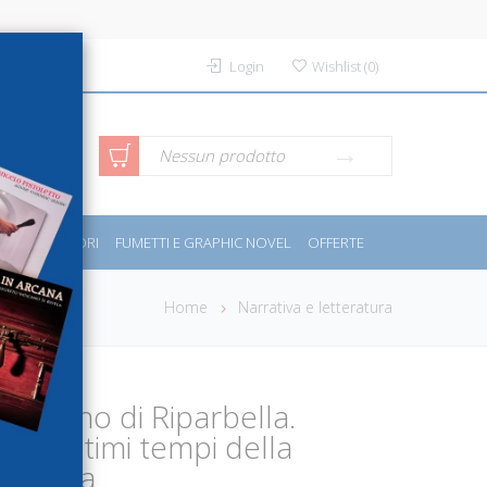
Login
Wishlist
(
0
)
rca avanzata
Nessun prodotto
PORT E MOTORI
FUMETTI E GRAPHIC NOVEL
OFFERTE
Home
Narrativa e letteratura
l'orfano di Riparbella.
gli ultimi tempi della
di Pisa