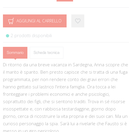
AGGIUNGI AL CARRELLO
2 prodotti disponibili
Sommario
Scheda tecnica
Di ritorno da una breve vacanza in Sardegna, Anna scopre che
il marito è sparito. Ben presto capisce che si tratta di una fuga
programmata, per non rendere conto dei gravi errori che
hanno gettato sul lastrico l'intera famiglia. Ora tocca a lei
fronteggiare i problemi economici e anche psicologici,
soprattutto dei figli, che si sentono traditi. Trova in sé risorse
insospettate e, con rabbiosa testardaggine, giorno dopo
giorno, cerca di ricostruire la vita propria e dei suoi cari. Ma un
curioso personaggio la spia. Sarà lui a rivelarle che Fausto si è
messo in un giro pericoloso...