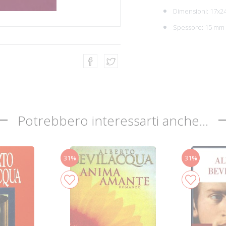
Dimensioni: 17x2
Spessore: 15 mm
Potrebbero interessarti anche...
31%
31%