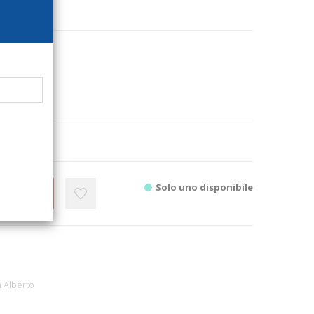
8500
tore
e letteratura
2
.
Solo uno disponibile
CARRELLO
 Alberto