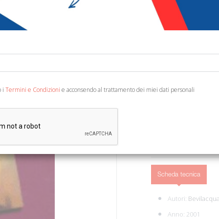
€ 19,99
Codice:
36538116184
Editore:
Gremese Edi
Categoria:
Narrativa 
Ean13:
978887301436
o i
Termini e Condizioni
e acconsendo al trattamento dei miei dati personali
Roma, 2001; br., pp. 224
AGGIUNGI AL 
Scheda tecnica
Autori:
Bevilacqua
Anno: 2001