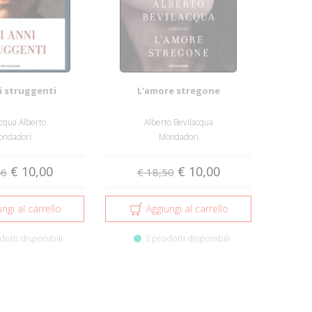
i struggenti
L'amore stregone
cqua Alberto
Alberto Bevilacqua
ondadori
Mondadori
€ 10,00
€ 10,00
46
€ 18,50
ngi al carrello
Aggiungi al carrello
dotti disponibili
3 prodotti disponibili