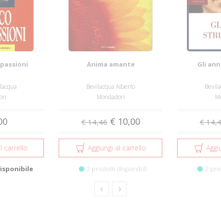
 passioni
Anima amante
Gli ann
ilacqua
Bevilacqua Alberto
Bevila
ri
Mondadori
M
00
€ 10,00
€ 14,46
€ 14,
l carrello
Aggiungi al carrello
Aggiu
isponibile
2 prodotti disponibili
2 pro