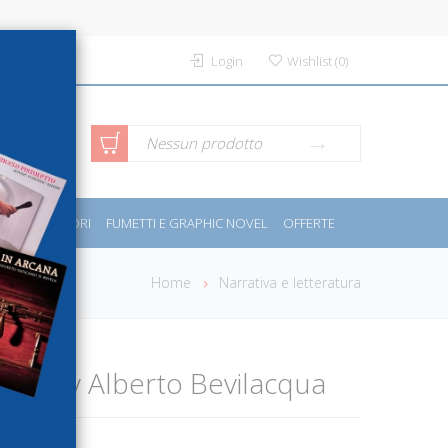
Login
Wishlist
(
0
)
rca avanzata
Nessun prodotto
PORT E MOTORI
FUMETTI E GRAPHIC NOVEL
OFFERTE
Home
Narrativa e letteratura
novel by Alberto Bevilacqua