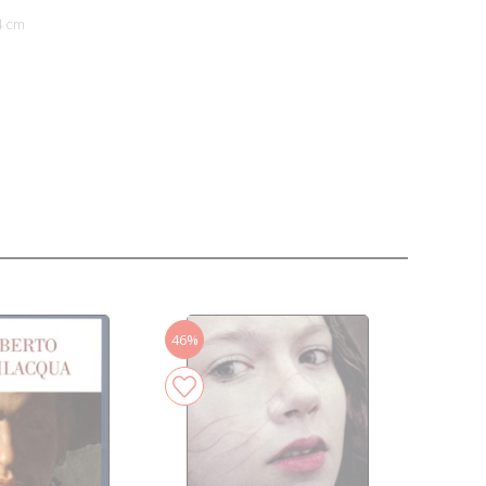
4 cm
46%