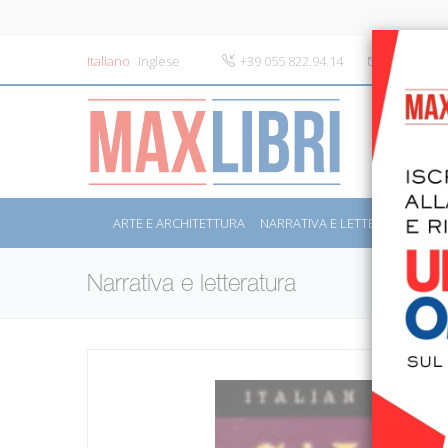
Italiano
Inglese
+39 055 822.94.14
info@maxli
ARTE E ARCHITETTURA
NARRATIVA E LETTERATURA
S
Narrativa e letteratura