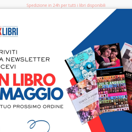
Spedizione in 24h per tutti i libri disponibili
bri.it
Rice
CERCA
AGGISTICA
LIBRI PER BAMBINI E RAGAZZI
MANUALI - GUIDE - CORSI
S
Califfa. A 