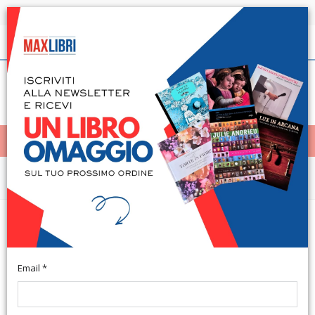
Spedizione in 24h per tutti i libri disponibili
Italiano
(0)
(
0
)
< Home
MENÙ
Narrativa e letteratura
Postille (tempi, luoghi e modi del
contatto)
Email *
Forlì, 2017; br., pp. 150. (Fogli di Critica).